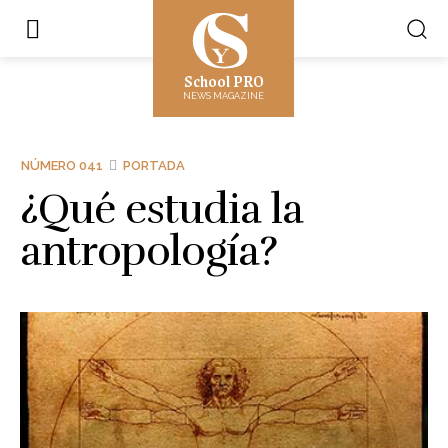
School PRO
NEWS MAGAZINE
NÚMERO 041
PORTADA
¿Qué estudia la
antropología?