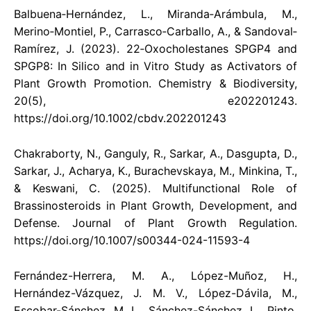
Balbuena‐Hernández, L., Miranda‐Arámbula, M.,
Merino‐Montiel, P., Carrasco‐Carballo, A., & Sandoval‐
Ramírez, J. (2023). 22‐Oxocholestanes SPGP4 and
SPGP8: In Silico and in Vitro Study as Activators of
Plant Growth Promotion. Chemistry & Biodiversity,
20(5), e202201243.
https://doi.org/10.1002/cbdv.202201243
Chakraborty, N., Ganguly, R., Sarkar, A., Dasgupta, D.,
Sarkar, J., Acharya, K., Burachevskaya, M., Minkina, T.,
& Keswani, C. (2025). Multifunctional Role of
Brassinosteroids in Plant Growth, Development, and
Defense. Journal of Plant Growth Regulation.
https://doi.org/10.1007/s00344-024-11593-4
Fernández-Herrera, M. A., López-Muñoz, H.,
Hernández-Vázquez, J. M. V., López-Dávila, M.,
Escobar-Sánchez, M. L., Sánchez-Sánchez, L., Pinto,