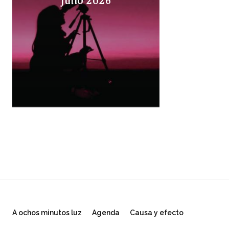
A ochos minutos luz
Agenda
Causa y efecto