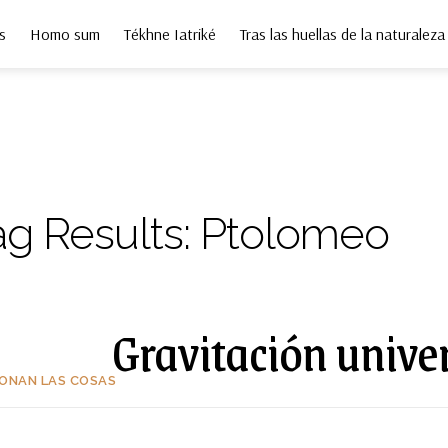
s
Homo sum
Tékhne Iatriké
Tras las huellas de la naturaleza
ag Results:
Ptolomeo
Gravitación unive
ONAN LAS COSAS