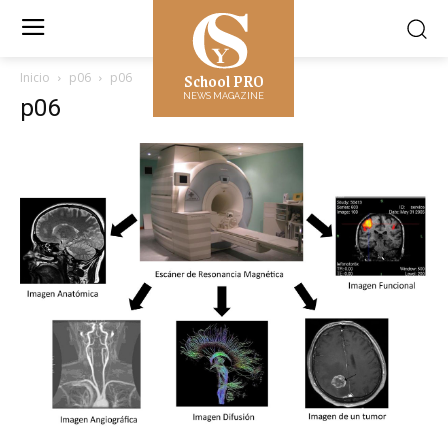
School PRO
Inicio
p06
p06
NEWS MAGAZINE
p06