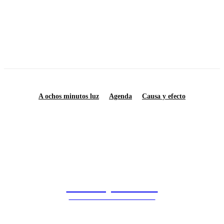
Diré adiós a los señores
A ochos minutos luz
Agenda
Causa y efecto
Saberes y Ciencias
DIVULGACIÓN CIENTÍFICA