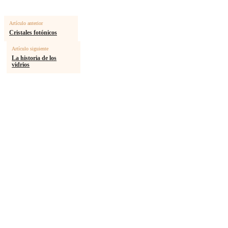
Artículo anterior
Cristales fotónicos
Artículo siguiente
La historia de los
vidrios
MÁS ARTICULOS
Notas sobre la resistencia social en la década de los setenta
La izquierda universitaria al inicio de los 70
Así lo recuerdo…
Muros carolinos