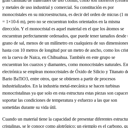
gran cantidad de materiales de uso común, como son morteros (cemen
y metales de uso industrial y comercial. Su constitución es por
monocristales en su microestructura, es decir del orden de micras (1 m
= 1×10-6 m), pero no se encuentran todos orientados en la misma
dirección. Y el monocristal es aquel material en el que los átomos se
encuentran perfectamente ordenados, que puede tener tamaños desde
grano de sal, menos de un milímetro en cualquiera de sus dimensione
hasta con 10 metros de longitud por un metro de ancho, como los crist
en la cueva de Naica, en Chihuahua. También en este grupo se
encuentran los cuarzos y diamantes, como monocristales naturales. E
electrónica se emplean monocristales de Óxido de Silicio y Titanato d
Bario BaTiO3, entre otros, que se obtienen a partir de procesos
industrializados. En la industria metal-mecánica se hacen turbinas
monocristalinas ya que solo en esta estructura estas piezas son capace
soportar las condiciones de temperatura y esfuerzo a las que son
sometidas durante su vida útil.
Cuando un material tiene la capacidad de presentar diferentes estructu
cristalinas, se le conoce como alotrópico; un ejemplo es el carbono, q