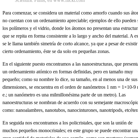
Scientific Films, en www.flickr.com
Para comenzar, se considera un material como amorfo cuando sus át
no cuentan con un ordenamiento apreciable; ejemplos de ello pueden 
los polímeros y el vidrio, donde los átomos no presentan una estructur
que se repita en forma consistente a lo largo y ancho del material. A e
se le llama también simetría de corto alcance, ya que a pesar de existir
cierto ordenamiento, éste se da solo en pequeñas zonas.
En el siguiente puesto encontramos a las nanoestructuras, que present
un ordenamiento atómico en formas definidas, pero en tamaño muy
pequeño; como su nombre lo dice, su tamaño, en al menos una de sus
dimensiones, se encuentra en el orden de nanómetros 1 nm = 1×10-9 m
e.; un nanómetro es una milmillonésima parte de un metro). Las
nanoestructuras se nombran de acuerdo con su semejante macroscópi
como: nanoalambres, nanotubos, nanocinturones, nanotripods, etcéter
En seguida nos encontramos a los policristales, que son la unión de
muchos pequeños monocristales; en este grupo se puede encontrar un