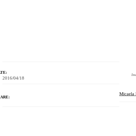
TE:
Ima
2016/04/18
Micaela
ARE: