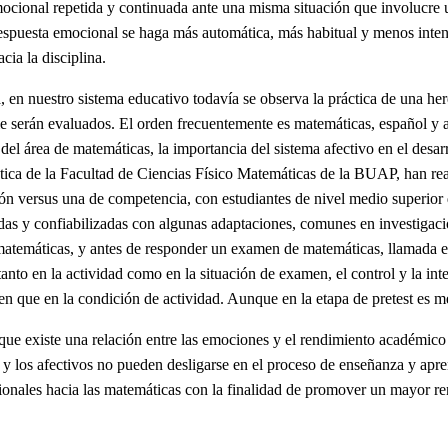
mocional repetida y continuada ante una misma situación que involucre
 respuesta emocional se haga más automática, más habitual y menos inte
cia la disciplina.
n nuestro sistema educativo todavía se observa la práctica de una heren
le serán evaluados. El orden frecuentemente es matemáticas, español y 
 del área de matemáticas, la importancia del sistema afectivo en el de
ca de la Facultad de Ciencias Físico Matemáticas de la BUAP, han reali
ón versus una de competencia, con estudiantes de nivel medio superior d
das y confiabilizadas con algunas adaptaciones, comunes en investigacio
n matemáticas, y antes de responder un examen de matemáticas, llamada et
tanto en la actividad como en la situación de examen, el control y la in
 que en la condición de actividad. Aunque en la etapa de pretest es me
ue existe una relación entre las emociones y el rendimiento académico 
es y los afectivos no pueden desligarse en el proceso de enseñanza y ap
cionales hacia las matemáticas con la finalidad de promover un mayor r