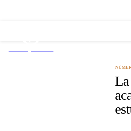
Efemérides
Homo sum
Saberes y Ciencias
DIVULGACIÓN CIENTÍFICA
NÚMER
La
ac
est