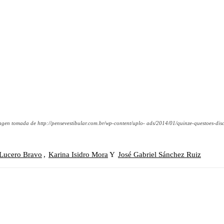
gen tomada de http://pensevestibular.com.br/wp-content/uplo- ads/2014/01/quinze-questoes-dis
 Lucero Bravo
,
Karina Isidro Mora
Y
José Gabriel Sánchez Ruiz