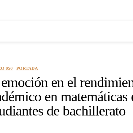
Tékhne Iatriké
Tras las huellas de la naturaleza
Reseña de lib
O 050
PORTADA
 emoción en el rendimie
adémico en matemáticas 
udiantes de bachillerato