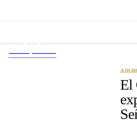
Efemérides
Homo sum
Saberes y Ciencias
DIVULGACIÓN CIENTÍFICA
A OCH
El
exp
Se