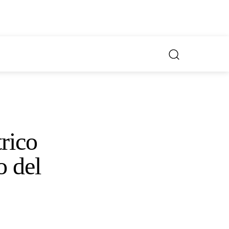
Otros saberes
ros
La Entrevista
rico
o del