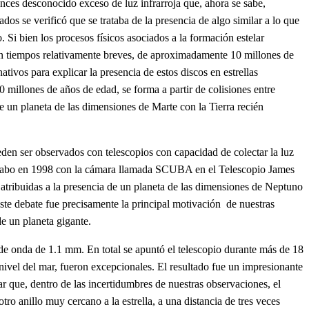
tonces desconocido exceso de luz infrarroja que, ahora se sabe,
dos se verificó que se trataba de la presencia de algo similar a lo que
 Si bien los procesos físicos asociados a la formación estelar
e en tiempos relativamente breves, de aproximadamente 10 millones de
tivos para explicar la presencia de estos discos en estrellas
0 millones de años de edad, se forma a partir de colisiones entre
de un planeta de las dimensiones de Marte con la Tierra recién
eden ser observados con telescopios con capacidad de colectar la luz
n a cabo en 1998 con la cámara llamada SCUBA en el Telescopio James
atribuidas a la presencia de un planeta de las dimensiones de Neptuno
Este debate fue precisamente la principal motivación de nuestras
de un planeta gigante.
e onda de 1.1 mm. En total se apuntó el telescopio durante más de 18
nivel del mar, fueron excepcionales. El resultado fue un impresionante
ar que, dentro de las incertidumbres de nuestras observaciones, el
tro anillo muy cercano a la estrella, a una distancia de tres veces