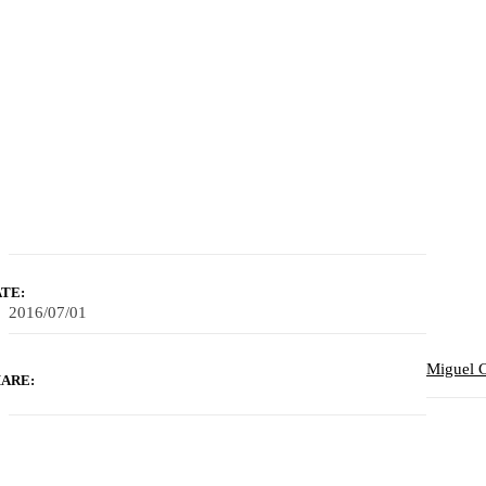
TE:
2016/07/01
Miguel 
ARE: