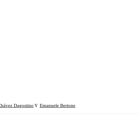
Chávez Dagostino
Y
Emanuele Bertone