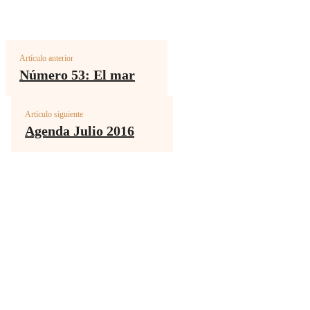
Artículo anterior
MÁS 
Número 53: El mar
Notas
Artículo siguiente
La iz
Agenda Julio 2016
Así 
Muro
Diré 