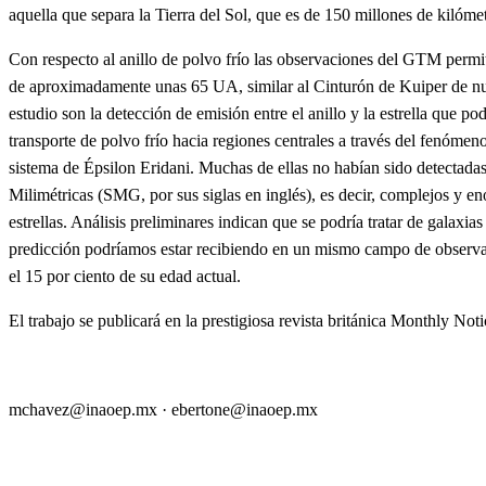
aquella que separa la Tierra del Sol, que es de 150 millones de kil
Con respecto al anillo de polvo frío las observaciones del GTM permiti
de aproximadamente unas 65 UA, similar al Cinturón de Kuiper de nue
estudio son la detección de emisión entre el anillo y la estrella que p
transporte de polvo frío hacia regiones centrales a través del fenóm
sistema de Épsilon Eridani. Muchas de ellas no habían sido detectada
Milimétricas (SMG, por sus siglas en inglés), es decir, complejos y 
estrellas. Análisis preliminares indican que se podría tratar de galax
predicción podríamos estar recibiendo en un mismo campo de observaci
el 15 por ciento de su edad actual.
El trabajo se publicará en la prestigiosa revista británica Monthly No
mchavez@inaoep.mx
·
ebertone@inaoep.mx