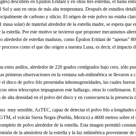
lés) descubrió en Épsilon Eridani y en otras tres estrellas, el hasta en
 Sol y aun en otras de más alta temperatura. Después de estudios detalla
cipalmente de carbono y silicio. El origen de este polvo no estaba claro.
 1 masa solar) de material alrededor de la estrella madre, se espera qu
 la estrella. Por este motivo se tuvieron que proponer mecanismos alterna
olvo alrededor de estrellas maduras, como Épsilon Eridani de “apenas” 80
de procesos como el que dio origen a nuestra Luna, es decir, el impacto 
 estos anillos, alrededor de 220 grados centígrados bajo cero, sólo pu
ani las primeras observaciones en la ventana sub-milimétrica se llevaro
el disco de polvo frío presentaba inhomogeneidades, las cuales fueron 
 con otros telescopios impugnaron este hallazgo, otras lo confirmaron. 
 de alta densidad en el polvo del disco y en consecuencia la presencia 
ra muy sensible, AzTEC, capaz de detectar el polvo frío a longitudes d
el GTM, el volcán Sierra Negra (Puebla, Mexico) a 4600 metros sobre el 
completo de polvo alrededor de la estrella. Esta imagen permitió constat
sión de la atmósfera de la estrella y la luz milimétrica proveniente de o