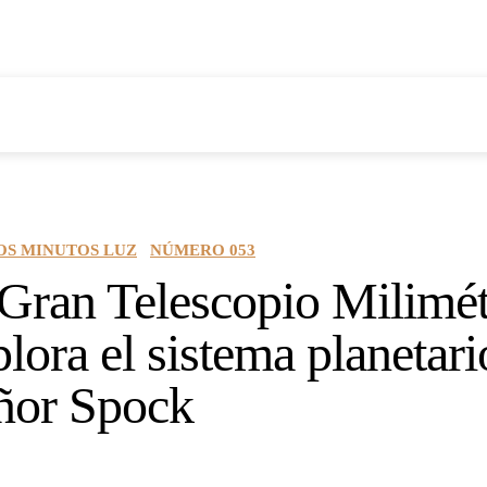
Tékhne Iatriké
Tras las huellas de la naturaleza
Reseña de lib
OS MINUTOS LUZ
NÚMERO 053
 Gran Telescopio Milimét
lora el sistema planetari
ñor Spock