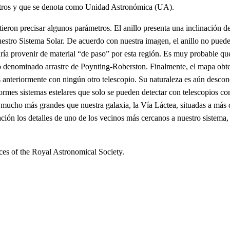
ómetros y que se denota como Unidad Astronómica (UA).
eron precisar algunos parámetros. El anillo presenta una inclinación de 
stro Sistema Solar. De acuerdo con nuestra imagen, el anillo no puede
odría provenir de material “de paso” por esta región. Es muy probable qu
eno denominado arrastre de Poynting-Roberston. Finalmente, el mapa obte
s anteriormente con ningún otro telescopio. Su naturaleza es aún desco
enormes sistemas estelares que solo se pueden detectar con telescopio
ias mucho más grandes que nuestra galaxia, la Vía Láctea, situadas a más 
ón los detalles de uno de los vecinos más cercanos a nuestro sistema, 
tices of the Royal Astronomical Society.