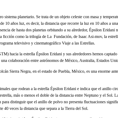
stro sistema planetario. Se trata de un objeto celeste con masa y tempera
de 10 años luz, es decir, la distancia que recorre la luz en 10 años a u
sencia de hasta dos planetas orbitando a su alrededor, Épsilon Eridani n
a ficción como la trilogía de La Fundación, de Isaac Asi-mov, la estrel
grama televisivo y cinematográfico Viaje a las Estrellas.
M) hacia la estrella Épsilon Eridani y sus alrededores hemos captado
es una colaboración entre astrónomos de México, Australia, Estados Un
olcán Sierra Negra, en el estado de Puebla, México, es una enorme ant
males que rodean a la estrella Épsilon Eridani e indica que el anillo ci
estrella, más o menos el doble de la distancia entre Neptuno y el Sol. La
ara distinguir que el anillo de polvo no presenta fluctuaciones significa
40 veces la distancia que separa a la Tierra del Sol.