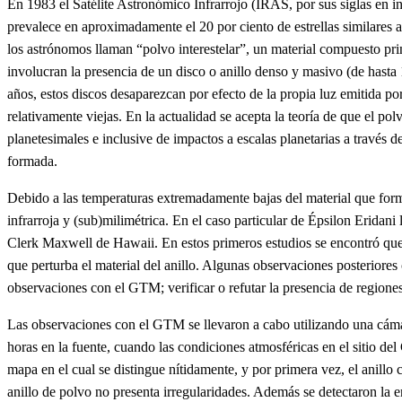
En 1983 el Satélite Astronómico Infrarrojo (IRAS, por sus siglas en ing
prevalece en aproximadamente el 20 por ciento de estrellas similares al
los astrónomos llaman “polvo interestelar”, un material compuesto prin
involucran la presencia de un disco o anillo denso y masivo (de hasta
años, estos discos desaparezcan por efecto de la propia luz emitida por
relativamente viejas. En la actualidad se acepta la teoría de que el p
planetesimales e inclusive de impactos a escalas planetarias a través 
formada.
Debido a las temperaturas extremadamente bajas del material que forma
infrarroja y (sub)milimétrica. En el caso particular de Épsilon Erid
Clerk Maxwell de Hawaii. En estos primeros estudios se encontró que 
que perturba el material del anillo. Algunas observaciones posteriores
observaciones con el GTM; verificar o refutar la presencia de regiones
Las observaciones con el GTM se llevaron a cabo utilizando una cáma
horas en la fuente, cuando las condiciones atmosféricas en el sitio d
mapa en el cual se distingue nítidamente, y por primera vez, el anillo 
anillo de polvo no presenta irregularidades. Además se detectaron la emi