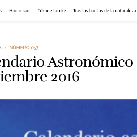
s
Homo sum
Tékhne Iatriké
Tras las huellas de la naturaleza
S
NÚMERO 057
endario Astronómico
iembre 2016