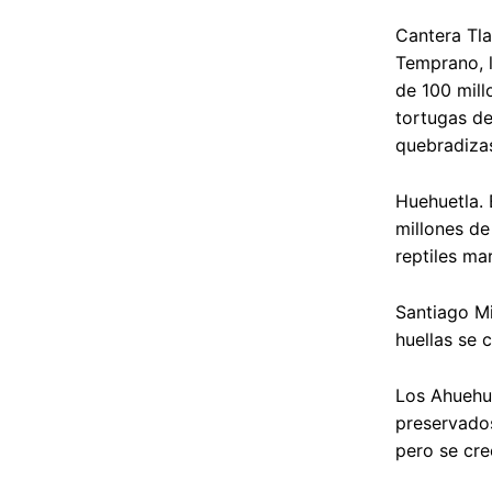
Cantera Tla
Temprano, 
de 100 mill
tortugas de
quebradizas
Huehuetla. 
millones de
reptiles ma
Santiago Mi
huellas se 
Los Ahuehu
preservados
pero se cre