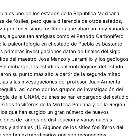
bla es uno de los estados de la República Mexicana
a de fósiles, pero que a diferencia de otros estados,
iza por tener sitios fosilíferos que abarcan muy variadas
as, algunas tan antiguas como el Período Carbonífero
de la paleontología en el estado de Puebla es bastante
as primeras investigaciones datan de finales del siglo
dios del maestro José Manzo y Jaramillo y los geólogos
. Sin embargo, los estudios paleontológicos del estado
aron su punto más alto a partir de la segunda mitad
acias a las investigaciones del profesor Juan Armenta
quillo, así como por los grupos de investigación del
logía de la UNAM, quienes se han encargado del estudio
 sitios fosilíferos de la Mixteca Poblana y de la Región
 los que han surgido un gran número de nuevos
aciones de rangos de distribución y varias nuevas
as y animales [1]. Algunos de los sitios fosilíferos del
a son tan extraordinarios que son reconocidos