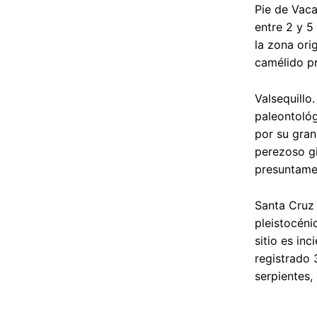
Pie de Vaca
entre 2 y 5
la zona ori
camélido pr
Valsequillo
paleontológ
por su gran
perezoso gi
presuntamen
Santa Cruz 
pleistocéni
sitio es in
registrado 
serpientes,