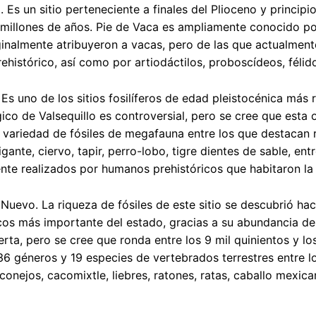
. Es un sitio perteneciente a finales del Plioceno y princi
 millones de años. Pie de Vaca es ampliamente conocido po
ginalmente atribuyeron a vacas, pero de las que actualment
ehistórico, así como por artiodáctilos, proboscídeos, félido
. Es uno de los sitios fosilíferos de edad pleistocénica más
ico de Valsequillo es controversial, pero se cree que esta o
 variedad de fósiles de megafauna entre los que destacan
gante, ciervo, tapir, perro-lobo, tigre dientes de sable, e
te realizados por humanos prehistóricos que habitaron la zo
Nuevo. La riqueza de fósiles de este sitio se descubrió ha
cos más importante del estado, gracias a su abundancia de
cierta, pero se cree que ronda entre los 9 mil quinientos y l
36 géneros y 19 especies de vertebrados terrestres entre lo
 conejos, cacomixtle, liebres, ratones, ratas, caballo mexic