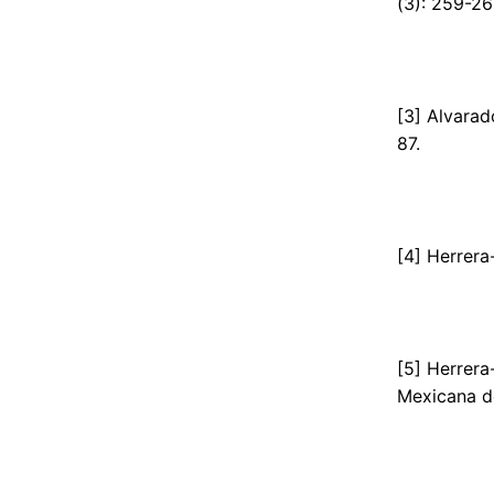
(3): 259-26
[3] Alvarad
87.
[4] Herrera
[5] Herrera
Mexicana de