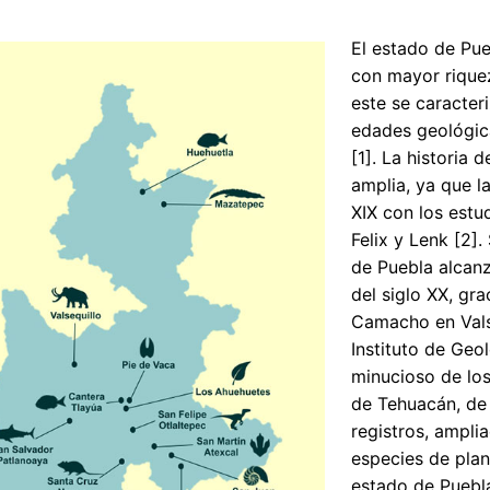
El estado de Pue
con mayor riquez
este se caracter
edades geológic
[1]. La historia 
amplia, ya que l
XIX con los estu
Felix y Lenk [2]
de Puebla alcanz
del siglo XX, gr
Camacho en Valse
Instituto de Geo
minucioso de los
de Tehuacán, de
registros, ampli
especies de plant
estado de Puebl