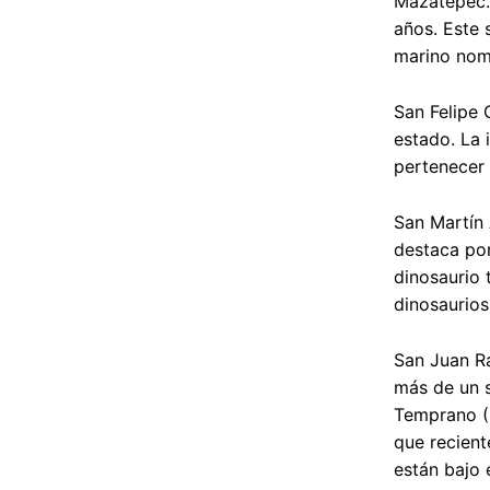
Mazatepec. 
años. Este 
marino nomb
San Felipe 
estado. La 
pertenecer 
San Martín 
destaca por
dinosaurio 
dinosaurios
San Juan Ra
más de un s
Temprano (1
que recient
están bajo e