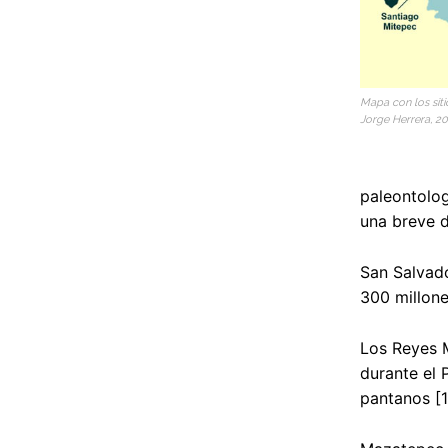
Mapa con los siti
Jorge Herrera, 20
paleontolog
una breve d
San Salvado
300 millone
Los Reyes M
durante el 
pantanos [1