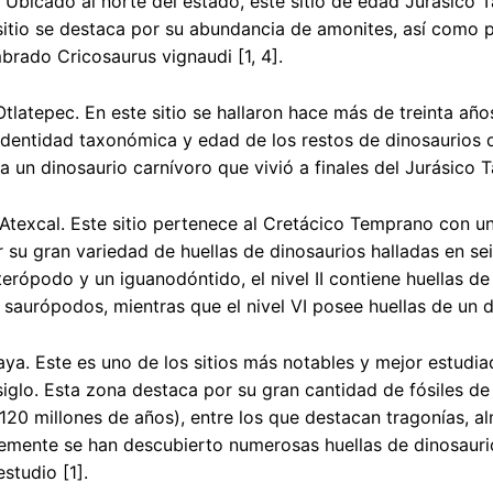
Ubicado al norte del estado, este sitio de edad Jurásico
sitio se destaca por su abundancia de amonites, así como 
rado Cricosaurus vignaudi [1, 4].
Otlatepec. En este sitio se hallaron hace más de treinta año
identidad taxonómica y edad de los restos de dinosaurios d
a un dinosaurio carnívoro que vivió a finales del Jurásico T
Atexcal. Este sitio pertenece al Cretácico Temprano con u
 su gran variedad de huellas de dinosaurios halladas en seis 
terópodo y un iguanodóntido, el nivel II contiene huellas de 
 saurópodos, mientras que el nivel VI posee huellas de un d
ya. Este es uno de los sitios más notables y mejor estudia
iglo. Esta zona destaca por su gran cantidad de fósiles de
20 millones de años), entre los que destacan tragonías, alm
emente se han descubierto numerosas huellas de dinosaurio
studio [1].