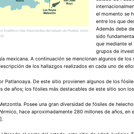
internacionalmen
el momento se h
entre los que de
Además debe de s
os fosilíferos más importantes del estado de Puebla. Autor:
sido fundamental
19.
que mediante el 
grupos de invest
ía mexicana. A continuación se mencionan algunos de los s
escripción de los hallazgos realizados en cada uno de ello
r Patlanoaya. De este sitio provienen algunos de los fósi
s de años; los fósiles más destacables de este sitio son los 
etzontla. Posee una gran diversidad de fósiles de helecho
Pérmico, hace aproximadamente 280 millones de años, en est
].