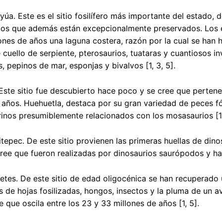
yúa. Este es el sitio fosilífero más importante del estado, 
los que además están excepcionalmente preservados. Los e
ones de años una laguna costera, razón por la cual se han 
 cuello de serpiente, pterosaurios, tuataras y cuantiosos i
, pepinos de mar, esponjas y bivalvos [1, 3, 5].
Este sitio fue descubierto hace poco y se cree que perten
 años. Huehuetla, destaca por su gran variedad de peces 
rinos presumiblemente relacionados con los mosasaurios [1,
tepec. De este sitio provienen las primeras huellas de din
cree que fueron realizadas por dinosaurios saurópodos y had
etes. De este sitio de edad oligocénica se han recuperad
 de hojas fosilizadas, hongos, insectos y la pluma de un a
e que oscila entre los 23 y 33 millones de años [1, 5].