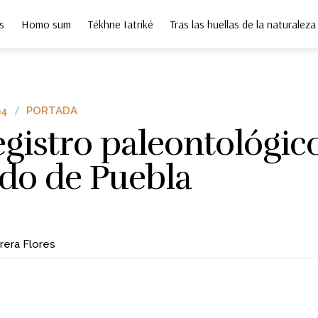
s
Homo sum
Tékhne Iatriké
Tras las huellas de la naturaleza
94
PORTADA
egistro paleontológic
ado de Puebla
rera Flores