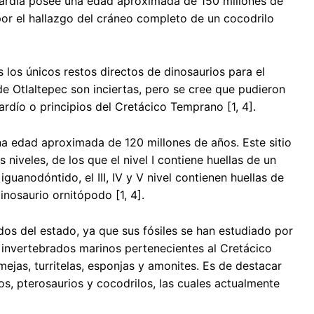
 Tardía posee una edad aproximada de 150 millones de
por el hallazgo del cráneo completo de un cocodrilo
s los únicos restos directos de dinosaurios para el
e Otlaltepec son inciertas, pero se cree que pudieron
ardío o principios del Cretácico Temprano [1, 4].
na edad aproximada de 120 millones de años. Este sitio
niveles, de los que el nivel I contiene huellas de un
iguanodóntido, el III, IV y V nivel contienen huellas de
inosaurio ornitópodo [1, 4].
dos del estado, ya que sus fósiles se han estudiado por
 invertebrados marinos pertenecientes al Cretácico
ejas, turritelas, esponjas y amonites. Es de destacar
s, pterosaurios y cocodrilos, las cuales actualmente