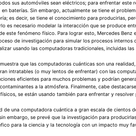
dos sus automóviles sean eléctricos; para enfrentar este r
 en baterías. Sin embargo, actualmente se tiene el proble
ría; es decir, se tiene el conocimiento para producirlas, p
o es necesario modelar la interacción que se produce entre
de este fenómeno físico. Para lograr esto, Mercedes Benz 
roceso de investigación para simular los procesos internos
alizar usando las computadoras tradicionales, incluidas la
 muestra que las computadoras cuánticas son una realidad,
ran intratables (o muy lentos de enfrentar) con las compu
uciones eficientes para muchos problemas y podrían generar
contaminantes a la atmósfera. Finalmente, cabe destacars
ísicos, se están usando también para enfrentar y resolve
ad de una computadora cuántica a gran escala de cientos de
 sin embargo, se prevé que la investigación para producirl
fico para la ciencia y la tecnología con un impacto muy fav