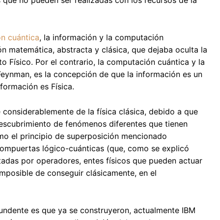
s que no pueden ser realizadas con los recursos de la
ón cuántica
, la información y la computación
n matemática, abstracta y clásica, que dejaba oculta la
o Físico. Por el contrario, la computación cuántica y la
 Feynman, es la concepción de que la información es un
nformación es Física.
e considerablemente de la física clásica, debido a que
 descubrimiento de fenómenos diferentes que tienen
omo el principio de superposición mencionado
compuertas lógico-cuánticas (que, como se explicó
ntadas por operadores, entes físicos que pueden actuar
imposible de conseguir clásicamente, en el
tundente es que ya se construyeron, actualmente IBM