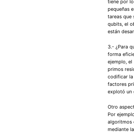
tiene por l
pequeñas en
tareas que 
qubits, el 
están desar
3.- ¿Para q
forma efici
ejemplo, el
primos resi
codificar l
factores p
explotó un 
Otro aspec
Por ejemplo
algoritmos 
mediante la