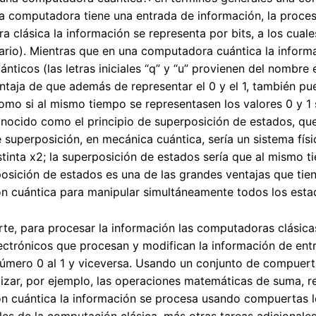
na computadora tiene una entrada de información, la proces
 clásica la información se representa por bits, a los cual
ario). Mientras que en una computadora cuántica la inform
ánticos (las letras iniciales “q” y “u” provienen del nombre 
entaja de que además de representar el 0 y el 1, también p
omo si al mismo tiempo se representasen los valores 0 y 
nocido como el principio de superposición de estados, que
e superposición, en mecánica cuántica, sería un sistema fís
stinta x2; la superposición de estados sería que al mismo t
osición de estados es una de las grandes ventajas que tien
n cuántica para manipular simultáneamente todos los esta
rte, para procesar la información las computadoras clásic
lectrónicos que procesan y modifican la información de en
úmero 0 al 1 y viceversa. Usando un conjunto de compuerta
izar, por ejemplo, las operaciones matemáticas de suma, res
 cuántica la información se procesa usando compuertas lóg