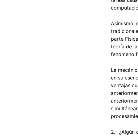
tareas usua
computación
Asímismo, 
tradicional
parte Físic
teoría de l
fenómeno fís
La mecánica
en su esenc
ventajas cu
anteriorme
anteriormen
simultáneam
procesamien
2.- ¿Algún 