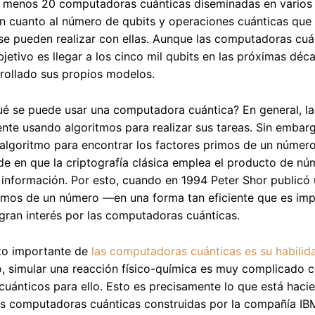
o menos 20 computadoras cuánticas diseminadas en varios 
 cuanto al número de qubits y operaciones cuánticas que 
se pueden realizar con ellas. Aunque las computadoras cuá
objetivo es llegar a los cinco mil qubits en las próximas d
rollado sus propios modelos.
ué se puede usar una computadora cuántica? En general, l
ente usando algoritmos para realizar sus tareas. Sin embar
 algoritmo para encontrar los factores primos de un número
de en que la criptografía clásica emplea el producto de nú
a información. Por esto, cuando en 1994 Peter Shor publicó 
rimos de un número —en una forma tan eficiente que es im
gran interés por las computadoras cuánticas.
to importante de
las computadoras cuánticas es su habilid
, simular una reacción físico-química es muy complicado c
cuánticos para ello. Esto es precisamente lo que está ha
s computadoras cuánticas construidas por la compañía IBM