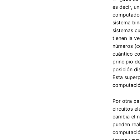
es decir, u
computadora
sistema bin
sistemas cu
tienen la v
números (c
cuántico co
principio d
posición di
Esta superp
computació
Por otra pa
circuitos e
cambia el n
pueden real
computación