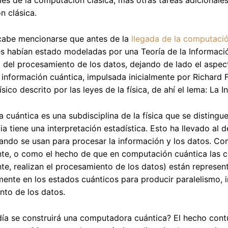
les de la computación clásica, más otras tareas adicionale
 clásica.
cabe mencionarse que antes de la
llegada de la computaci
es habían estado modeladas por una Teoría de la Informació
a del procesamiento de los datos, dejando de lado el aspect
a información cuántica, impulsada inicialmente por Richard
ico descrito por las leyes de la física, de ahí el lema: La I
 cuántica es una subdisciplina de la física que se distingu
ia tiene una interpretación estadística. Esto ha llevado al
ando se usan para procesar la información y los datos. C
nte, o como el hecho de que en computación cuántica las 
te, realizan el procesamiento de los datos) están represe
ente en los estados cuánticos para producir paralelismo, 
to de los datos.
día se construirá una computadora cuántica? El hecho con