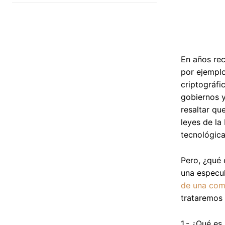
En años rec
por ejemplo
criptográfi
gobiernos 
resaltar qu
leyes de la
tecnológica
Pero, ¿qué 
una especul
de una com
trataremos 
1.- ¿Qué es