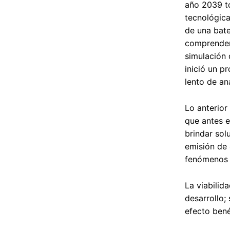
año 2039 to
tecnológica
de una bate
comprenderl
simulación 
inició un p
lento de an
Lo anterior
que antes e
brindar sol
emisión de 
fenómenos f
La viabilid
desarrollo;
efecto bené