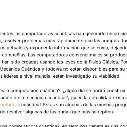
ientes las computadoras cuánticas han generado un crecien
, resolver problemas más rápidamente que las computadora
cos actuales y exponer la información que se envía, dejand
y compañías. Las computadoras convencionales se produce
e han sido creadas usando las leyes de la Física Clásica. P
 Mecánica Cuántica y todavía no están disponibles para su
s líderes a nivel mundial están investigado su viabilidad.
es la computación cuántica?, ¿algún día se podrá construir
ación de la mecánica cuántica?, ¿si en la actualidad exist
putadora
cuántica? Estas son algunas de las muchas pregu
de resolver algunas de las dudas que más se repiten.
 una computadora cuántica?: en términos generales una co