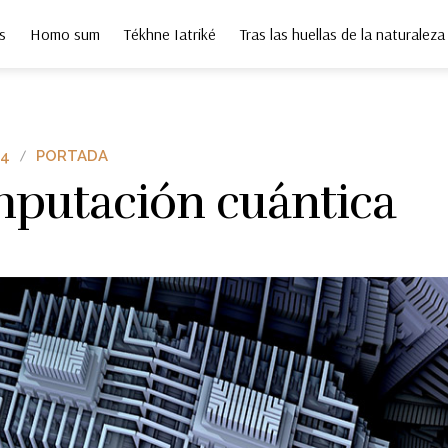
s
Homo sum
Tékhne Iatriké
Tras las huellas de la naturaleza
24
PORTADA
putación cuántica