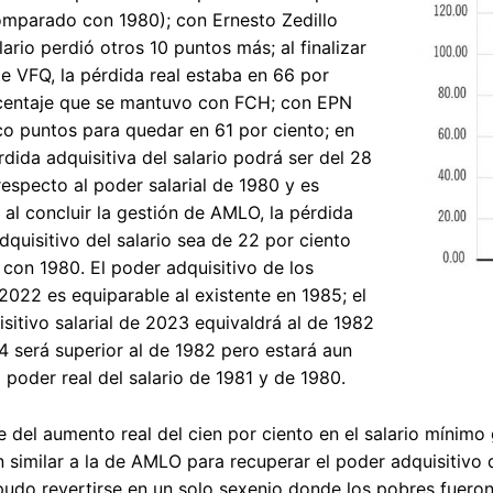
omparado con 1980); con Ernesto Zedillo
lario perdió otros 10 puntos más; al finalizar
de VFQ, la pérdida real estaba en 66 por
rcentaje que se mantuvo con FCH; con EPN
o puntos para quedar en 61 por ciento; en
rdida adquisitiva del salario podrá ser del 28
respecto al poder salarial de 1980 y es
 al concluir la gestión de AMLO, la pérdida
dquisitivo del salario sea de 22 por ciento
on 1980. El poder adquisitivo de los
 2022 es equiparable al existente en 1985; el
sitivo salarial de 2023 equivaldrá al de 1982
4 será superior al de 1982 pero estará aun
l poder real del salario de 1981 y de 1980.
 del aumento real del cien por ciento en el salario mínimo
n similar a la de AMLO para recuperar el poder adquisitivo
 pudo revertirse en un solo sexenio donde los pobres fueron e