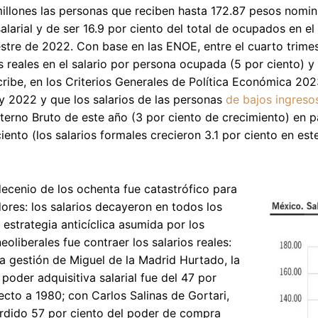
illones las personas que reciben hasta 172.87 pesos nomin
alarial y de ser 16.9 por ciento del total de ocupados en el
estre de 2022. Con base en las ENOE, entre el cuarto trimes
 reales en el salario por persona ocupada (5 por ciento) y e
ibe, en los Criterios Generales de Política Económica 2023
y 2022 y que los salarios de las personas
de bajos ingresos
terno Bruto de este año (3 por ciento de crecimiento) en 
iento (los salarios formales crecieron 3.1 por ciento en este
ecenio de los ochenta fue catastrófico para
dores: los salarios decayeron en todos los
a estrategia anticíclica asumida por los
eoliberales fue contraer los salarios reales:
 la gestión de Miguel de la Madrid Hurtado, la
 poder adquisitiva salarial fue del 47 por
ecto a 1980; con Carlos Salinas de Gortari,
rdido 57 por ciento del poder de compra