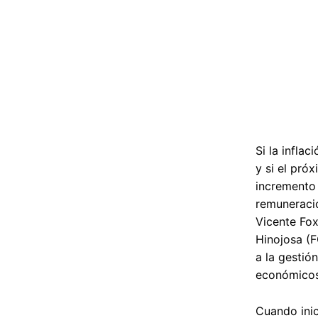
Si la infla
y si el pró
incremento 
remuneracio
Vicente Fox
Hinojosa (
a la gestió
económicos 
Cuando inic