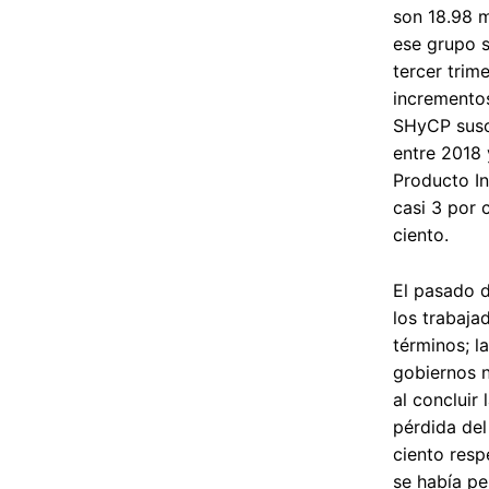
son 18.98 m
ese grupo s
tercer trim
incrementos
SHyCP suscr
entre 2018 
Producto In
casi 3 por c
ciento.
El pasado d
los trabaja
términos; l
gobiernos n
al concluir
pérdida del
ciento resp
se había pe