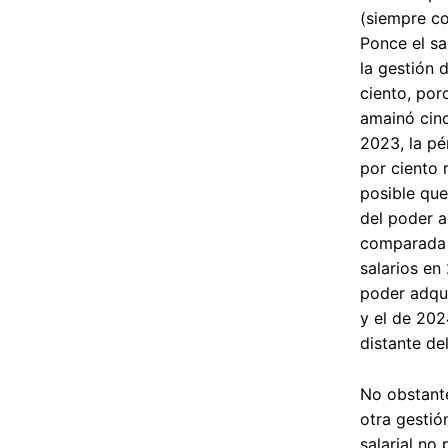
(siempre c
Ponce el sa
la gestión 
ciento, po
amainó cinc
2023, la pé
por ciento 
posible que
del poder a
comparada c
salarios en
poder adqui
y el de 202
distante de
No obstante
otra gestió
salarial no