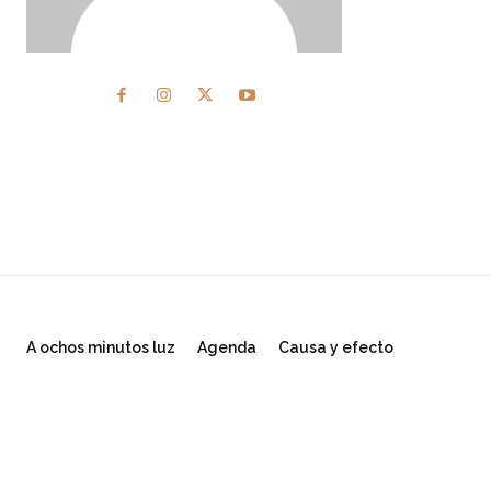
A ochos minutos luz
Agenda
Causa y efecto