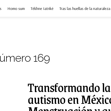
s
Homo sum
Tékhne Iatriké
Tras las huellas de la naturaleza
úmero 169
Transformando la 
autismo en Méxic
Menstruación y a