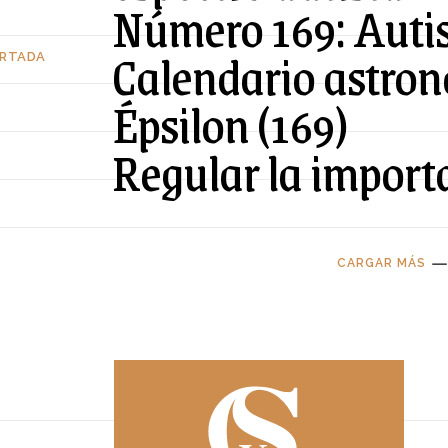
Número 169: Aut
Calendario astron
ORTADA
Épsilon (169)
Regular la import
CARGAR MÁS