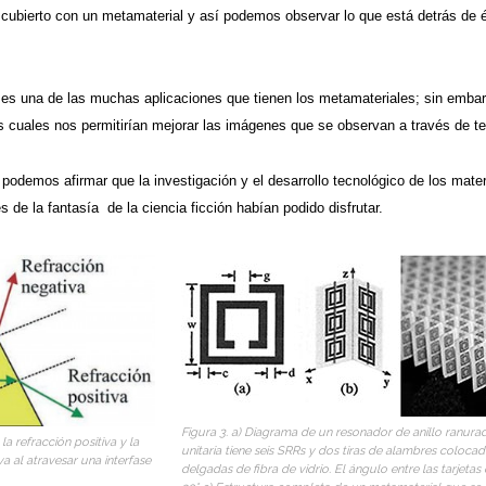
 cubierto con un metamaterial y así podemos observar lo que está detrás de és
d es una de las muchas aplicaciones que tienen los metamateriales; sin embar
os cuales nos permitirían mejorar las imágenes que se observan a través de t
podemos afirmar que la investigación y el desarrollo tecnológico de los mater
s de la fantasía de la ciencia ficción habían podido disfrutar.
Figura 3. a) Diagrama de un resonador de anillo ranura
la refracción positiva y la
unitaria tiene seis SRRs y dos tiras de alambres colocad
va al atravesar una interfase
delgadas de fibra de vidrio. El ángulo entre las tarjetas 