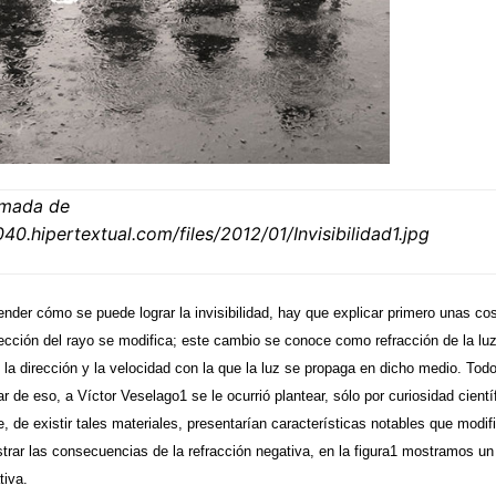
omada de
1040.hipertextual.com/files/2012/01/Invisibilidad1.jpg
nder cómo se puede lograr la invisibilidad, hay que explicar primero unas co
irección del rayo se modifica; este cambio se conoce como refracción de la luz
la dirección y la velocidad con la que la luz se propaga en dicho medio. Todo
ar de eso, a Víctor Veselago1 se le ocurrió plantear, sólo por curiosidad cient
e, de existir tales materiales, presentarían características notables que mod
strar las consecuencias de la refracción negativa, en la figura1 mostramos un
tiva.