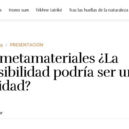
s
Homo sum
Tékhne Iatriké
Tras las huellas de la naturaleza
9
PRESENTACIÓN
 metamateriales ¿La
sibilidad podría ser 
idad?
or