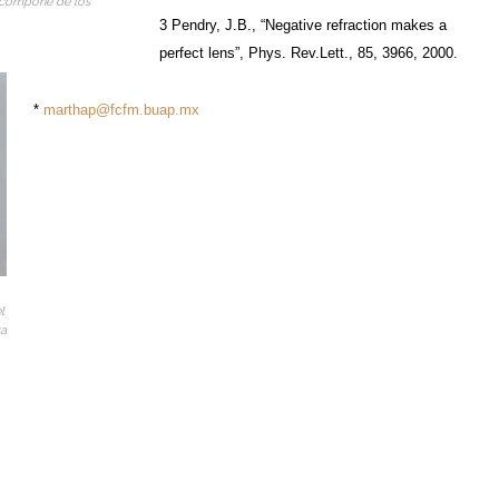
 compone de los
3 Pendry, J.B., “Negative refraction makes a
perfect lens”, Phys. Rev.Lett., 85, 3966, 2000.
*
marthap@fcfm.buap.mx
l
va