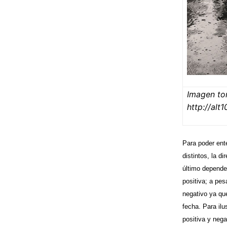
Imagen t
http://alt
Para poder ente
distintos, la d
último depende 
positiva; a pes
negativo ya qu
fecha. Para ilu
positiva y nega