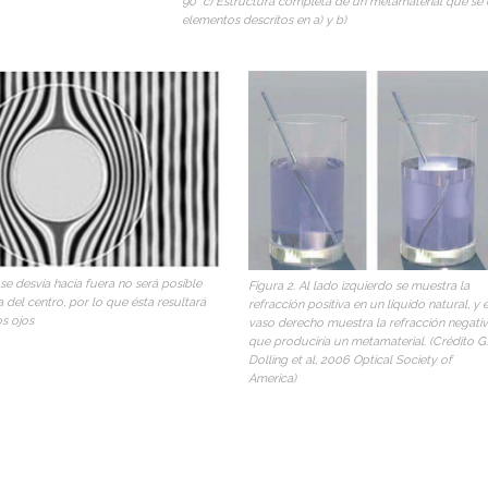
90° c) Estructura completa de un metamaterial que se
elementos descritos en a) y b)
 se desvía hacia fuera no será posible
Figura 2. Al lado izquierdo se muestra la
 del centro, por lo que ésta resultará
refracción positiva en un líquido natural, y e
os ojos
vaso derecho muestra la refracción negati
que produciría un metamaterial. (Crédito G.
Dolling et al, 2006 Optical Society of
America)