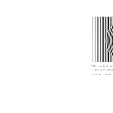
Figura 4. Si la luz
observar la esfera
invisible a nuestr