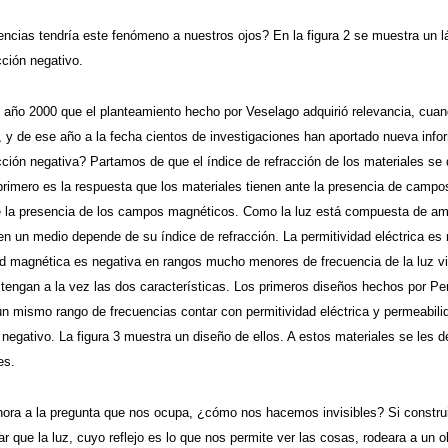
cias tendría este fenómeno a nuestros ojos? En la figura 2 se muestra un l
cción negativo.
l año 2000 que el planteamiento hecho por Veselago adquirió relevancia, cuan
s, y de ese año a la fecha cientos de investigaciones han aportado nueva inf
acción negativa? Partamos de que el índice de refracción de los materiales s
rimero es la respuesta que los materiales tienen ante la presencia de campos
e la presencia de los campos magnéticos. Como la luz está compuesta de a
en un medio depende de su índice de refracción. La permitividad eléctrica es 
ad magnética es negativa en rangos mucho menores de frecuencia de la luz vis
 tengan a la vez las dos características. Los primeros diseños hechos por P
un mismo rango de frecuencias contar con permitividad eléctrica y permeabil
 negativo. La figura 3 muestra un diseño de ellos. A estos materiales se les 
es.
ra a la pregunta que nos ocupa, ¿cómo nos hacemos invisibles? Si construimos
r que la luz, cuyo reflejo es lo que nos permite ver las cosas, rodeara a un obj