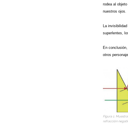
rodea al objeto
nuestros ojos.
La invisibilida
superlentes, l
En conclusión, 
otros personaje
Figura 1. Muestra 
refracción negati