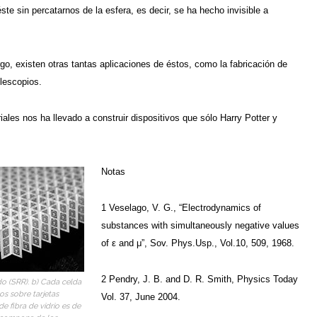
te sin percatarnos de la esfera, es decir, se ha hecho invisible a
go, existen otras tantas aplicaciones de éstos, como la fabricación de
elescopios.
iales nos ha llevado a construir dispositivos que sólo Harry Potter y
Notas
1 Veselago, V. G., “Electrodynamics of
substances with simultaneously negative values
of ε and μ”, Sov. Phys.Usp., Vol.10, 509, 1968.
2 Pendry, J. B. and D. R. Smith, Physics Today
do (SRR). b) Cada celda
os sobre tarjetas
Vol. 37, June 2004.
de fibra de vidrio es de