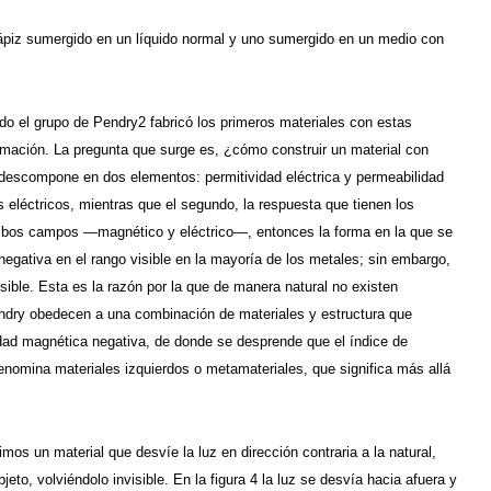
ápiz sumergido en un líquido normal y uno sumergido en un medio con
do el grupo de Pendry2 fabricó los primeros materiales con estas
ormación. La pregunta que surge es, ¿cómo construir un material con
e descompone en dos elementos: permitividad eléctrica y permeabilidad
 eléctricos, mientras que el segundo, la respuesta que tienen los
mbos campos —magnético y eléctrico—, entonces la forma en la que se
negativa en el rango visible en la mayoría de los metales; sin embargo,
ible. Esta es la razón por la que de manera natural no existen
endry obedecen a una combinación de materiales y estructura que
idad magnética negativa, de donde se desprende que el índice de
denomina materiales izquierdos o metamateriales, que significa más allá
 un material que desvíe la luz en dirección contraria a la natural,
eto, volviéndolo invisible. En la figura 4 la luz se desvía hacia afuera y