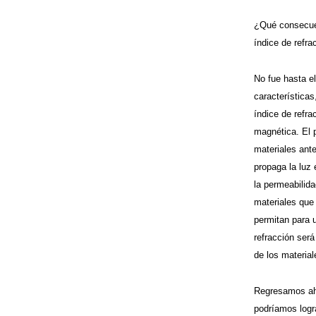
¿Qué consecuen
índice de refra
No fue hasta e
característica
índice de refr
magnética. El p
materiales ant
propaga la luz 
la permeabilid
materiales que
permitan para 
refracción será
de los material
Regresamos aho
podríamos logra