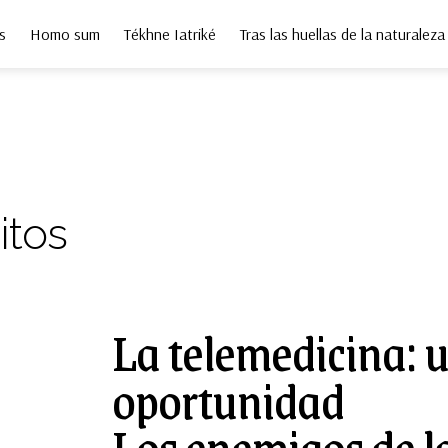
s
Homo sum
Tékhne Iatriké
Tras las huellas de la naturaleza
itos
La telemedicina: 
oportunidad
Los enemigos de la