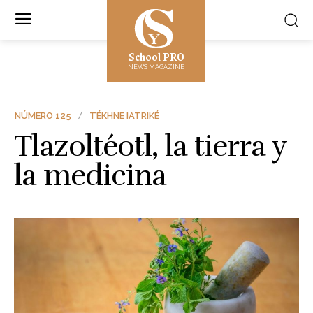
School PRO
NEWS MAGAZINE
NÚMERO 125
TÉKHNE IATRIKÉ
Tlazoltéotl, la tierra y
la medicina