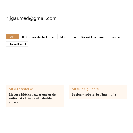
*
jgar.med@gmail.com
TAGS
Defensa de la tierra
Medicina
Salud Humana
Tierra
Tlazolteótl
Artículo anterior
Artículo siguiente
Llegar a México: experiencias de
Suelos y soberanía alimentaria
exilio ante la imposibilidad de
volver