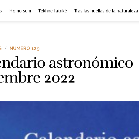
s
Homo sum
Tékhne Iatriké
Tras las huellas de la naturaleza
S
NÚMERO 129
endario astronómico
iembre 2022