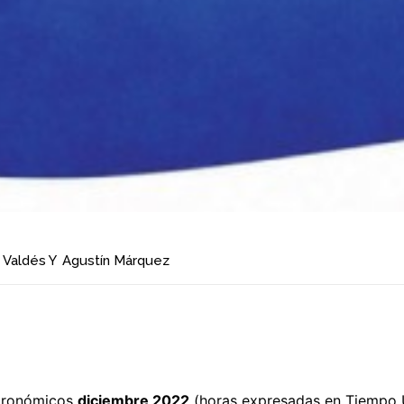
 Valdés
Y
Agustín Márquez
tronómicos
diciembre 2022
(horas expresadas en Tiempo U