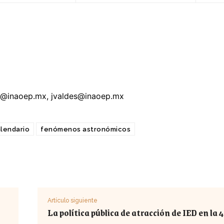
@inaoep.mx
,
jvaldes@inaoep.mx
lendario
fenómenos astronómicos
Artículo siguiente
La política pública de atracción de IED en la 