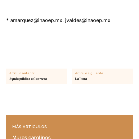
*
amarquez@inaoep.mx
,
jvaldes@inaoep.mx
Artículo anterior
Artículo siguiente
Ayuda pública a Guerrero
La Luna
MÁS ARTICULOS
Muros carolinos