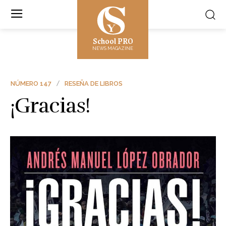
School PRO
NEWS MAGAZINE
NÚMERO 147
RESEÑA DE LIBROS
¡Gracias!