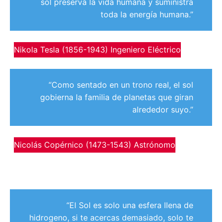
sol preserva la vida humana y suministra
toda la energía humana.”
Nikola Tesla (1856-1943) Ingeniero Eléctrico
“Como sentado en un trono real, el sol
gobierna la familia de planetas que giran
alrededor suyo.”
Nicolás Copérnico (1473-1543) Astrónomo
“El Sol es solo una esfera llena de
hidrogeno, si te acercas demasiado, solo te