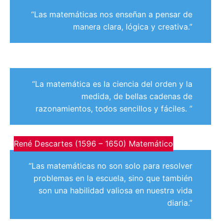
“Las matemáticas nos enseñan a pensar de
manera clara, lógica y creativa.”
“La matemática es la ciencia del orden y la
medida, de bellas cadenas de
razonamientos, todos sencillos y fáciles. ”
René Descartes (1596 – 1650) Matemático
“Las matemáticas no son solo para resolver
problemas en la escuela, sino que también
son una habilidad valiosa en nuestra vida
diaria.”