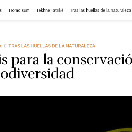
s
Homo sum
Tékhne Iatriké
Tras las huellas de la naturaleza
0
TRAS LAS HUELLAS DE LA NATURALEZA
s para la conservaci
iodiversidad