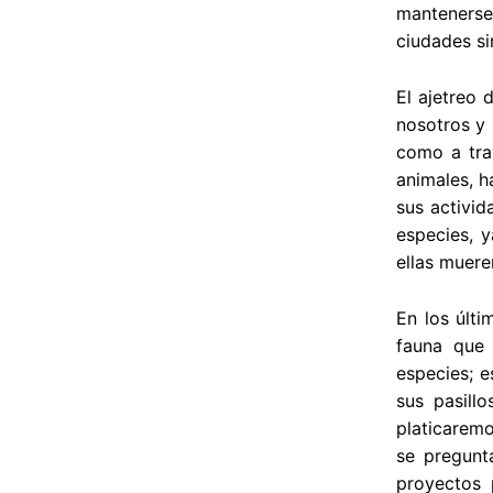
mantenerse
ciudades si
El ajetreo 
nosotros y 
como a trav
animales, h
sus activid
especies, y
ellas muere
En los últi
fauna que 
especies; e
sus pasill
platicaremo
se pregunt
proyectos 