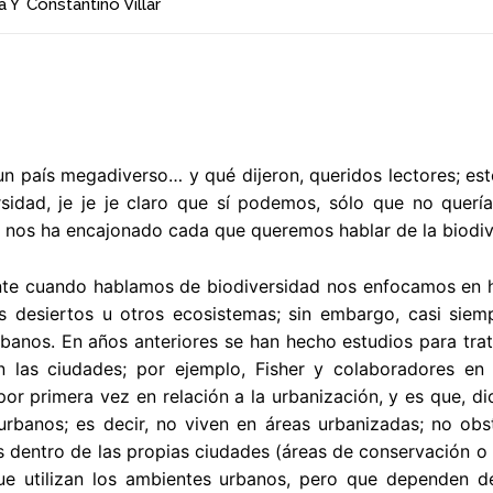
a
Y
Constantino Villar
un país megadiverso… y qué dijeron, queridos lectores; e
rsidad, je je je claro que sí podemos, sólo que no querí
 nos ha encajonado cada que queremos hablar de la biodiv
te cuando hablamos de biodiversidad nos enfocamos en hab
os desiertos u otros ecosistemas; sin embargo, casi sie
rbanos. En años anteriores se han hecho estudios para tr
n las ciudades; por ejemplo, Fisher y colaboradores e
or primera vez en relación a la urbanización, y es que, d
urbanos; es decir, no viven en áreas urbanizadas; no ob
 dentro de las propias ciudades (áreas de conservación o p
ue utilizan los ambientes urbanos, pero que dependen d