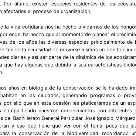
. Por último, existen especies residentes de los ecosist
n afectarles el proceso de urbanización.
de la vida cotidiana nos ha hecho olvidarnos de los hongos
por ende, ha hecho que al momento de planear el crecimie
és de los años las diversas especies principalmente de f
an tenido la necesidad de moverse a sitios en donde encue
ades diarias y así ser parte de la dinámica de los ecosist
a que hay algunas que debido a sus características bioló
n.
mos años en biología de la conservación se le ha dado imp
habitan en las ciudades, generando programas o proye
s por ello que en esta ocasión les platicaremos de un es
os compartiendo nuestros conocimientos con diferentes 
s del Bachillerato General Particular José Ignacio Márquez 
arán y eso qué tiene que ver con el tema, pues que ju
para la conservación de la biodiversidad, recordando un