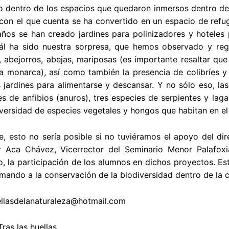
 dentro de los espacios que quedaron inmersos dentro de l
on el que cuenta se ha convertido en un espacio de refugi
ños se han creado jardines para polinizadores y hoteles 
uál ha sido nuestra sorpresa, que hemos observado y re
, abejorros, abejas, mariposas (es importante resaltar qu
 monarca), así como también la presencia de colibríes y 
s jardines para alimentarse y descansar. Y no sólo eso, la
s de anfibios (anuros), tres especies de serpientes y laga
iversidad de especies vegetales y hongos que habitan en el 
, esto no sería posible si no tuviéramos el apoyo del dire
 Aca Chávez, Vicerrector del Seminario Menor Palafoxi
, la participación de los alumnos en dichos proyectos. E
ando a la conservación de la biodiversidad dentro de la c
ellasdelanaturaleza@hotmail.com
ras las huellas