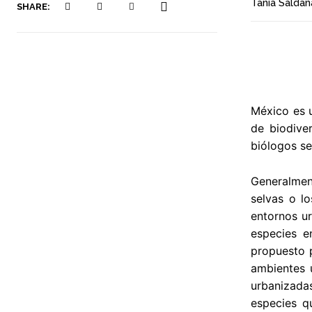
Tania Saldañ
SHARE:
México es 
de biodive
biólogos se
Generalmen
selvas o l
entornos u
especies e
propuesto p
ambientes 
urbanizadas
especies q