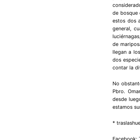
considerado
de bosque c
estos dos a
general, c
luciérnagas
de mariposa
llegan a lo
dos especie
contar la d
No obstante
Pbro. Omar
desde luego
estamos sum
*
traslashu
Facebook: T