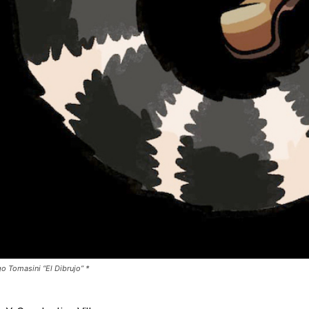
ego Tomasini “El Dibrujo” *