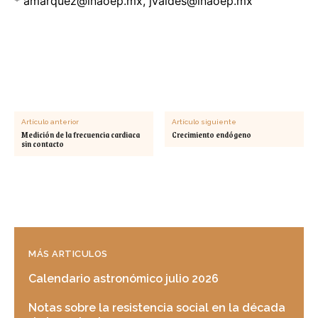
*
amarquez@inaoep.mx
,
jvaldes@inaoep.mx
Artículo anterior
Artículo siguiente
Medición de la frecuencia cardiaca
Crecimiento endógeno
sin contacto
MÁS ARTICULOS
Calendario astronómico julio 2026
Notas sobre la resistencia social en la década