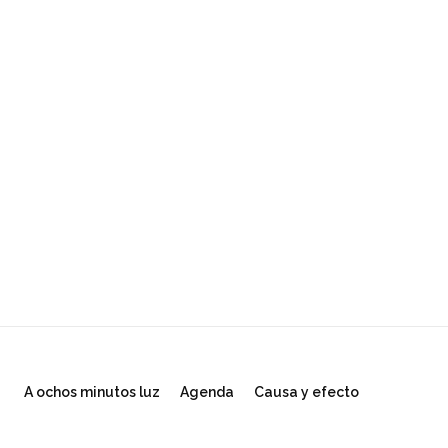
A ochos minutos luz
Agenda
Causa y efecto