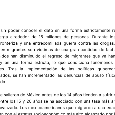
 sin poder conocer el dato en una forma estrictamente re
erga alrededor de 15 millones de personas. Durante los
fronteriza y una entrecomillada guerra contra las droga
 en migrantes son víctimas de una gran cantidad de facto
idos han disminuido el regreso de migrantes que ya han 
ley en una forma estricta, lo que condiciona fenómenos
les. Tras la implementación de las políticas gubern
ados, se han incrementado las denuncias de abuso físic
ida.
e salieron de México antes de los 14 años tienden a sufrir
ntre los 15 y 20 años se ha asociado con una tasa más al
vanzada. Los mexicoamericanos que migraron a una eda
an con el estatus socioeconómico más alto alcanzado por 