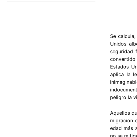
Se calcula,
Unidos alb
seguridad 
convertido
Estados Un
aplica la 
inimaginab
indocument
peligro la v
Aquellos qu
migración e
edad más a
no se mitig