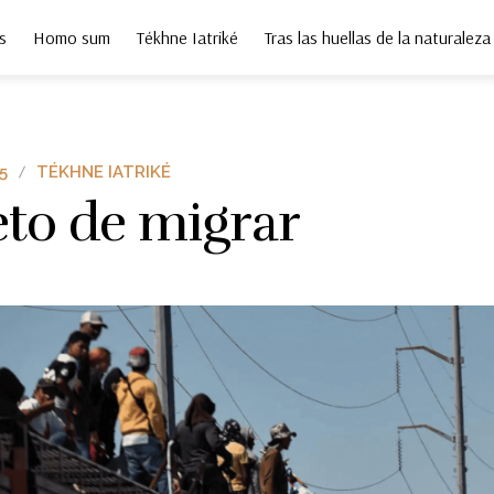
s
Homo sum
Tékhne Iatriké
Tras las huellas de la naturaleza
5
TÉKHNE IATRIKÉ
eto de migrar