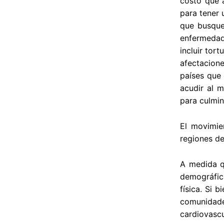
costo que a
para tener 
que busque
enfermedad
incluir tor
afectacione
países que 
acudir al m
para culmin
El movimie
regiones d
A medida q
demográfica
física. Si 
comunidad
cardiovascu