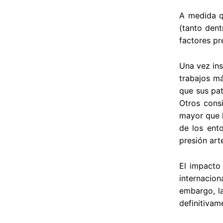
A medida q
(tanto dent
factores pr
Una vez ins
trabajos m
que sus pat
Otros consi
mayor que l
de los ent
presión art
El impacto
internacion
embargo, la
definitivam