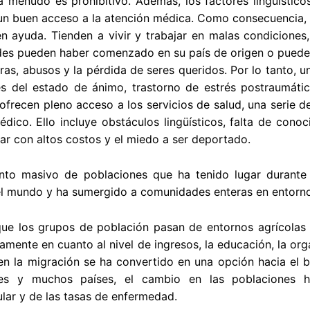
 menudo es prohibitivo. Además, los factores lingüístico
un buen acceso a la atención médica. Como consecuencia, s
n ayuda. Tienden a vivir y trabajar en malas condicione
es pueden haber comenzado en su país de origen o pueden 
turas, abusos y la pérdida de seres queridos. Por lo tanto,
s del estado de ánimo, trastorno de estrés postraumático
ofrecen pleno acceso a los servicios de salud, una serie 
édico. Ello incluye obstáculos lingüísticos, falta de con
ar con altos costos y el miedo a ser deportado.
nto masivo de poblaciones que ha tenido lugar durante
el mundo y ha sumergido a comunidades enteras en entorn
ue los grupos de población pasan de entornos agrícolas y
mente en cuanto al nivel de ingresos, la educación, la organ
bien la migración se ha convertido en una opción hacia e
es y muchos países, el cambio en las poblaciones h
lar y de las tasas de enfermedad.