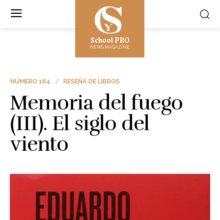
School PRO
NEWS MAGAZINE
NÚMERO 164
RESEÑA DE LIBROS
Memoria del fuego
(III). El siglo del
viento