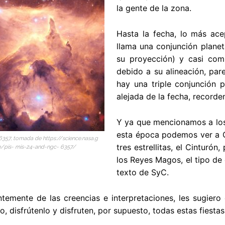
la gente de la zona.
Hasta la fecha, lo más acep
llama una conjunción planet
su proyección) y casi com
debido a su alineación, par
hay una triple conjunción 
alejada de la fecha, record
Y ya que mencionamos a los
esta época podemos ver a Or
6357, tomada de https://science.nasa.g
tres estrellitas, el Cintur
/pis- mis-24-and-ngc- 6357/
los Reyes Magos, el tipo de
texto de SyC.
temente de las creencias e interpretaciones, les sugiero q
lo, disfrútenlo y disfruten, por supuesto, todas estas fiestas