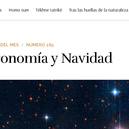
s
Homo sum
Tékhne Iatriké
Tras las huellas de la naturaleza
 DEL MES
NÚMERO 165
ronomía y Navidad