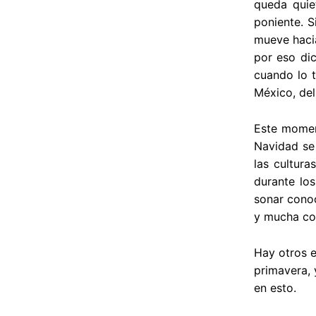
queda quie
poniente. S
mueve hacia
por eso dic
cuando lo t
México, del
Este moment
Navidad se 
las cultura
durante lo
sonar conoc
y mucha com
Hay otros e
primavera, 
en esto.