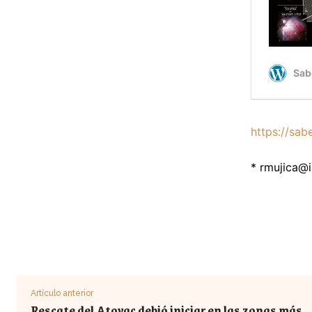
https://sab
*
rmujica@
Artículo anterior
Rescate del Atoyac debió iniciar en las zonas más