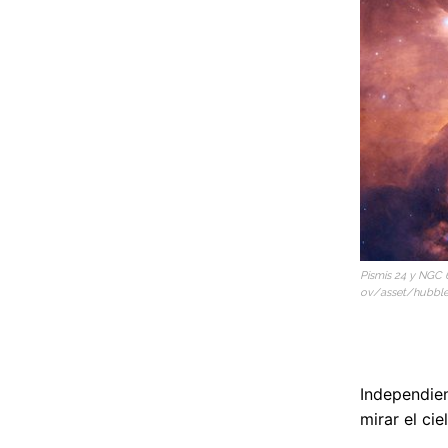
Pismis 24 y NGC 
ov/asset/hubble
Independien
mirar el cie