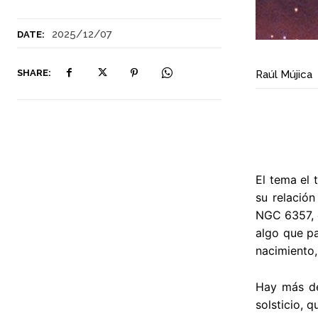
2025/12/07
DATE:
SHARE:
Raúl Mújica
El tema el 
su relació
NGC 6357, q
algo que pa
nacimiento,
Hay más de
solsticio, 