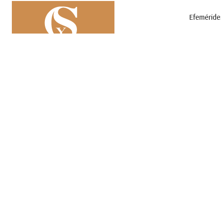
Efeméride
Saberes y Ciencias
DIVULGACIÓN CIENTÍFICA