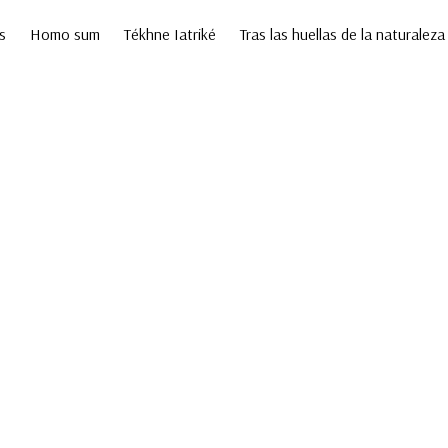
s
Homo sum
Tékhne Iatriké
Tras las huellas de la naturaleza