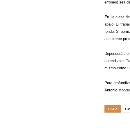
erróneo) sea de
En la clase de 
abajo. El traba
fondo. Si perma
aire ejerce pre
Dependerá ciert
aprendizaje. Tr
mismo como un 
Para profundiza
Antonio Monte
TAGS
Co