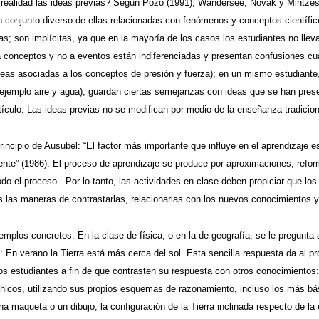
ealidad las ideas previas? Según Pozo (1991), Wandersee, Novak y Mintzes (1
n conjunto diverso de ellas relacionadas con fenómenos y conceptos científ
as; son implícitas, ya que en la mayoría de los casos los estudiantes no lle
 conceptos y no a eventos están indiferenciadas y presentan confusiones cu
deas asociadas a los conceptos de presión y fuerza); en un mismo estudiante,
 ejemplo aire y agua); guardan ciertas semejanzas con ideas que se han present
tículo: Las ideas previas no se modifican por medio de la enseñanza tradiciona
rincipio de Ausubel: “El factor más importante que influye en el aprendizaje
te” (1986). El proceso de aprendizaje se produce por aproximaciones, refor
do el proceso. Por lo tanto, las actividades en clase deben propiciar que los
las maneras de contrastarlas, relacionarlas con los nuevos conocimientos y
mplos concretos. En la clase de física, o en la de geografía, se le pregunta
: En verano la Tierra está más cerca del sol. Esta sencilla respuesta da al p
los estudiantes a fin de que contrasten su respuesta con otros conocimientos
chicos, utilizando sus propios esquemas de razonamiento, incluso los más bá
a maqueta o un dibujo, la configuración de la Tierra inclinada respecto de la