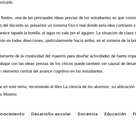
struido.
fluidos, una de las principales ideas previas de los estudiantes es que consi
jo del docente es presentar un sistema físico real donde esta idea contraste co
nece tapada la botella, el agua no sale por el agujero. La situación de clase 
sión en todas direcciones, particularmente hacia arriba, en el sistema de la bote
amente de la creatividad del maestro para diseñar actividades de fuerte impac
abajar con las ideas previas de los chicos puede también ser causal de desarr
elemento central del avance cognitivo en los estudiantes.
r en este tema, recomiendo el libro La ciencia de los alumnos, su utilización
ro Moreno.
nocimiento
Desarrollo escolar
Docencia
Educación
F