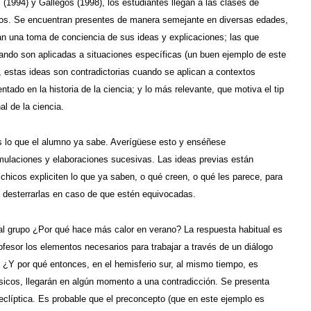
994) y Gallegos (1998), los estudiantes llegan a las clases de
icos. Se encuentran presentes de manera semejante en diversas edades,
van una toma de conciencia de sus ideas y explicaciones; las que
ando son aplicadas a situaciones específicas (un buen ejemplo de este
 estas ideas son contradictorias cuando se aplican a contextos
ado en la historia de la ciencia; y lo más relevante, que motiva el tip
l de la ciencia.
 es lo que el alumno ya sabe. Averígüese esto y enséñese
mulaciones y elaboraciones sucesivas. Las ideas previas están
 chicos expliciten lo que ya saben, o qué creen, o qué les parece, para
 desterrarlas en caso de que estén equivocadas.
 al grupo ¿Por qué hace más calor en verano? La respuesta habitual es
rofesor los elementos necesarios para trabajar a través de un diálogo
: ¿Y por qué entonces, en el hemisferio sur, al mismo tiempo, es
sicos, llegarán en algún momento a una contradicción. Se presenta
 eclíptica. Es probable que el preconcepto (que en este ejemplo es