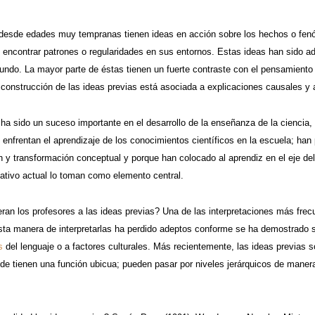
desde edades muy tempranas tienen ideas en acción sobre los hechos o fenóm
e encontrar patrones o regularidades en sus entornos. Estas ideas han sido ad
mundo. La mayor parte de éstas tienen un fuerte contraste con el pensamient
a construcción de las ideas previas está asociada a explicaciones causales y
 ha sido un suceso importante en el desarrollo de la enseñanza de la cienci
 enfrentan el aprendizaje de los conocimientos científicos en la escuela; han
n y transformación conceptual y porque han colocado al aprendiz en el eje de
cativo actual lo toman como elemento central.
n los profesores a las ideas previas? Una de las interpretaciones más frecue
Esta manera de interpretarlas ha perdido adeptos conforme se ha demostrado
s
del lenguaje o a factores culturales. Más recientemente, las ideas previas
de tienen una función ubicua; pueden pasar por niveles jerárquicos de mane