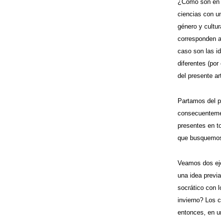
¿Cómo son en r
ciencias con u
género y cultur
corresponden a
caso son las i
diferentes (por
del presente ar
Partamos del p
consecuentemen
presentes en to
que busquemos 
Veamos dos eje
una idea previa
socrático con 
invierno? Los 
entonces, en un