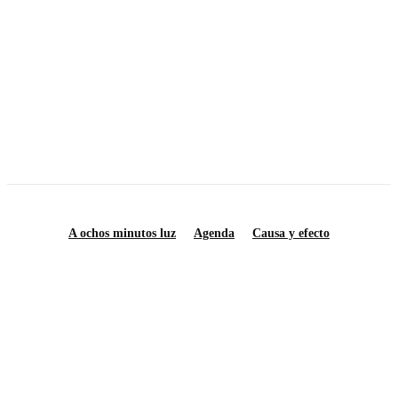
Calendario astronómico julio 2026
Notas sobre la resistencia social en la década de los setenta
La izquierda universitaria al inicio de los 70
A ochos minutos luz
Agenda
Causa y efecto
Saberes y Ciencias