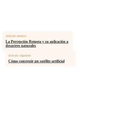
Artículo anterior
La Percepción Remota y su aplicación a
desastres naturales
Artículo siguiente
Cómo construir un satélite artificial
MÁS ARTICULOS
Diré adiós a los señores
Separar para transformar