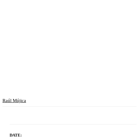
Raúl Mújica
DATE: