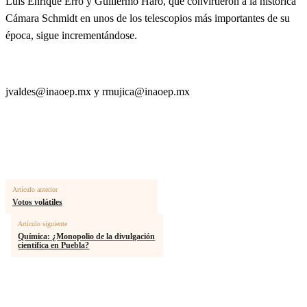
Luis Enrique Erro y Guillermo Haro, que convirtieron a la histórica
Cámara Schmidt en unos de los telescopios más importantes de su
época, sigue incrementándose.
jvaldes@inaoep.mx
y
rmujica@inaoep.mx
Artículo anterior
Votos volátiles
Artículo siguiente
Química: ¿Monopolio de la divulgación
científica en Puebla?