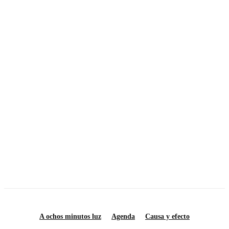
MÁS ARTICULOS
Muros carolinos
Diré adiós a los señores
Separar para transformar
Calendario astronómico julio 2026
Notas sobre la resistencia social en la década de los setenta
A ochos minutos luz
Agenda
Causa y efecto