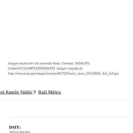
Imagen multicolor del asteroide Vesta. Cortesía: NASA/JPL-
Caltech/UCLA/MPS/DLR/IDA/PSI. Imagen tomada de
http://www.nasa.gov/images/content/657029main_vesta_20120606_4x3_full.jpg
osé Ramón Valdés
Y
Raúl Mújica
DATE:
2016/06/01