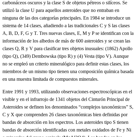
carbonáceos oscuros y la clase S de objetos pétreos o silíceos. Se
utilizó la clase U para aquellos asteroides que no entraban en
ninguna de las dos categorías principales. En 1984 se introduce un
sistema de 14 clases, añadiendo a las tradicionales C y S las clases
A, B, D, F, G y T. Tres nuevas clases, E, M y P se identifican con la
información de los albedos de más de 600 asteroides y se crean las
clases Q, R y V para clasificar tres objetos inusuales: (1862) Apollo
(tipo Q), (349) Dembowska (tipo R) y (4) Vesta (tipo V). Aunque
no se empleó un criterio mineralógico para definir estas clases, los
miembros de un mismo tipo tienen una composición química basada
en una muestra limitada de compuestos minerales.
Entre 1991 y 1993, utilizando observaciones espectroscópicas en el
visible y en el infrarrojo de 1341 objetos del Cinturón Principal de
Asteroides se definen los denominados “complejos taxonómicos” S,
C y X que comprenden 26 clases taxonómicas bien definidas por
bandas de absorción en los espectros. Los asteroides tipo S tienen
bandas de absorción identificadas con metales oxidados de Fe y Ni