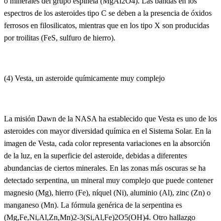
o minerales del grupo espinela (MgAl2O4). Las bandas en los
espectros de los asteroides tipo C se deben a la presencia de óxidos
ferrosos en filosilicatos, mientras que en los tipo X son producidas
por troilitas (FeS, sulfuro de hierro).
(4) Vesta, un asteroide químicamente muy complejo
La misión Dawn de la NASA ha establecido que Vesta es uno de los
asteroides con mayor diversidad química en el Sistema Solar. En la
imagen de Vesta, cada color representa variaciones en la absorción
de la luz, en la superficie del asteroide, debidas a diferentes
abundancias de ciertos minerales. En las zonas más oscuras se ha
detectado serpentina, un mineral muy complejo que puede contener
magnesio (Mg), hierro (Fe), níquel (Ni), aluminio (Al), zinc (Zn) o
manganeso (Mn). La fórmula genérica de la serpentina es
(Mg,Fe,Ni,Al,Zn,Mn)2-3(Si,Al,Fe)2O5(OH)4. Otro hallazgo