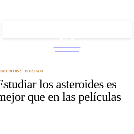
School PRO
NEWS MAGAZINE
ÚMERO 052
PORTADA
Estudiar los asteroides es
mejor que en las películas