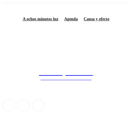
A ochos minutos luz
Agenda
Causa y efecto
Saberes y Ciencias
DIVULGACIÓN CIENTÍFICA