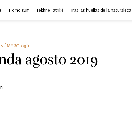
s
Homo sum
Tékhne Iatriké
Tras las huellas de la naturaleza
NÚMERO 090
nda agosto 2019
ón