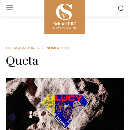
School PRO
NEWS MAGAZINE
COLABORADORES
NÚMERO 117
Queta