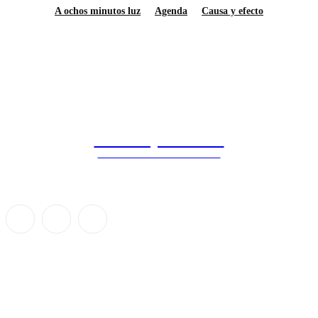
A ochos minutos luz
Agenda
Causa y efecto
Saberes y Ciencias
DIVULGACIÓN CIENTÍFICA