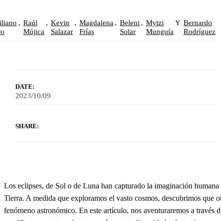
liano
,
Raúl
,
Kevin
,
Magdalena
,
Beleni
,
Mytzi
Y
Bernardo
ro
Mújica
Salazar
Frías
Solar
Munguía
Rodríguez
DATE:
2023/10/09
SHARE:
Los eclipses, de Sol o de Luna han capturado la imaginación humana a 
Tierra. A medida que exploramos el vasto cosmos, descubrimos que otr
fenómeno astronómico. En este artículo, nos aventuraremos a través del