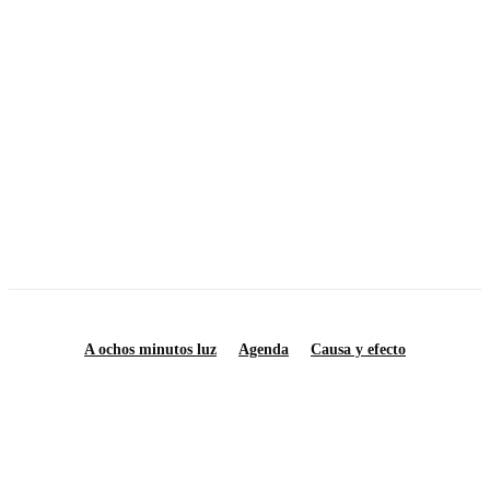
Notas sobre la resistencia social en la década de los setenta
La izquierda universitaria al inicio de los 70
Así lo recuerdo…
Muros carolinos
Diré adiós a los señores
A ochos minutos luz
Agenda
Causa y efecto