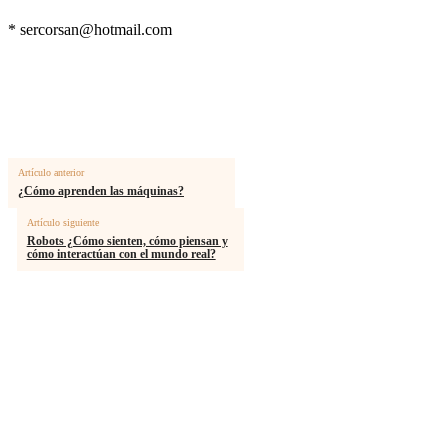
*
sercorsan@hotmail.com
Artículo anterior
¿Cómo aprenden las máquinas?
Artículo siguiente
Robots ¿Cómo sienten, cómo piensan y
cómo interactúan con el mundo real?
MÁS ARTICULOS