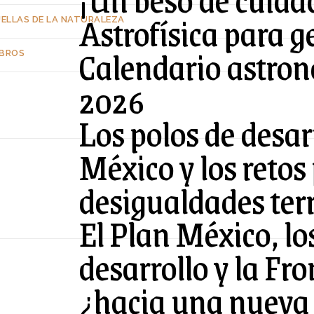
Astrofísica para g
UELLAS DE LA NATURALEZA
Calendario astron
IBROS
2026
Los polos de desar
México y los retos
desigualdades terr
El Plan México, lo
desarrollo y la Fr
¿hacia una nueva 