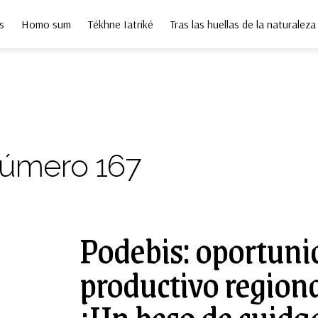
s
Homo sum
Tékhne Iatriké
Tras las huellas de la naturaleza
úmero 167
Podebis: oportuni
productivo region
¡Un beso de cuida