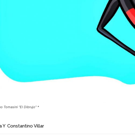
ego Tomasini “El Dibrujo” *
a
Y
Constantino Villar