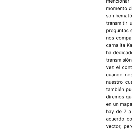
mencionar q
momento de
son hematóf
transmitir
preguntas e
nos compar
carnalita K
ha dedicado
transmisión
vez el con
cuando nos
nuestro cu
también pu
diremos qu
en un mapa
hay de 7 a
acuerdo co
vector, pe