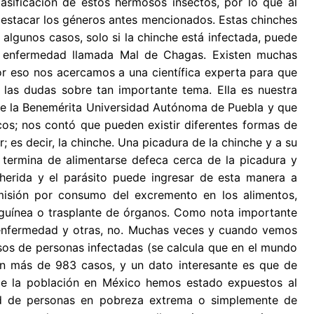
lasificación de estos hermosos insectos, por lo que al
estacar los géneros antes mencionados. Estas chinches
algunos casos, solo si la chinche está infectada, puede
na enfermedad llamada Mal de Chagas. Existen muchas
or eso nos acercamos a una científica experta para que
las dudas sobre tan importante tema. Ella es nuestra
 de la Benemérita Universidad Autónoma de Puebla y que
os; nos contó que pueden existir diferentes formas de
 es decir, la chinche. Una picadura de la chinche y a su
 termina de alimentarse defeca cerca de la picadura y
erida y el parásito puede ingresar de esta manera a
misión por consumo del excremento en los alimentos,
nguínea o trasplante de órganos. Como nota importante
 enfermedad y otras, no. Muchas veces y cuando vemos
os de personas infectadas (se calcula que en el mundo
an más de 983 casos, y un dato interesante es que de
 de la población en México hemos estado expuestos al
dad de personas en pobreza extrema o simplemente de