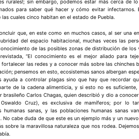
s rurales!; sin embargo, podemos estar más cerca de lo
rmados para saber qué hacer y cómo evitar infectarnos.
 las cuales cinco habitan en el estado de Puebla.
ncluir que, en este como en muchos casos, al ser una en
lubridad del espacio habitacional, muchas veces las pers
econocimiento de las posibles zonas de distribución de los
trevistada, “El conocimiento es el mejor aliado para tej
 fortalecer las redes y a conocer más sobre las chinches 
ción; pensemos en esto, ecosistemas sanos albergan espec
s ayuda a controlar plagas sino que hay que recordar qu
parte de la cadena alimenticia, y si esto no es suficient
r brasileño Carlos Chagas, quien describió y dio a conoce
Oswaldo Cruz), es exclusiva de mamíferos; por lo ta
s humanas sanas, y las poblaciones humanas sanas van
. No cabe duda de que este es un ejemplo más y un nuevo 
s sobre la maravillosa naturaleza que nos rodea. Dejemos
abía.