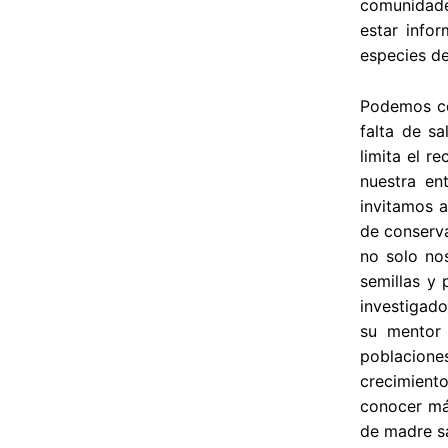
comunidade
estar info
especies de
Podemos co
falta de sa
limita el r
nuestra en
invitamos a
de conserva
no solo no
semillas y 
investigado
su mentor 
poblacione
crecimiento
conocer má
de madre s