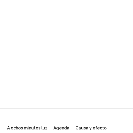
A ochos minutos luz
Agenda
Causa y efecto