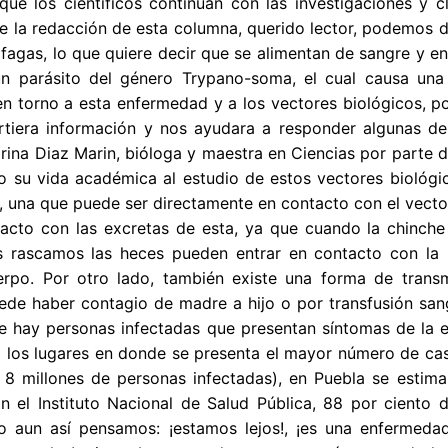
ue los científicos continúan con las investigaciones y c
 la redacción de esta columna, querido lector, podemos d
agas, lo que quiere decir que se alimentan de sangre y en 
 un parásito del género Trypano-soma, el cual causa u
n torno a esta enfermedad y a los vectores biológicos, p
tiera información y nos ayudara a responder algunas de 
arina Diaz Marin, bióloga y maestra en Ciencias por parte
 su vida académica al estudio de estos vectores biológic
, una que puede ser directamente en contacto con el vector;
tacto con las excretas de esta, ya que cuando la chinche
 rascamos las heces pueden entrar en contacto con la h
erpo. Por otro lado, también existe una forma de trans
ede haber contagio de madre a hijo o por transfusión sa
e hay personas infectadas que presentan síntomas de la
 los lugares en donde se presenta el mayor número de cas
 8 millones de personas infectadas), en Puebla se estim
n el Instituto Nacional de Salud Pública, 88 por ciento
ro aun así pensamos: ¡estamos lejos!, ¡es una enferme