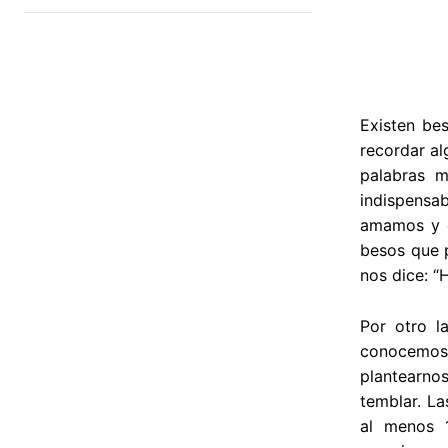
Existen be
recordar a
palabras m
indispensa
amamos y c
besos que 
nos dice: “
Por otro l
conocemos 
plantearno
temblar. La
al menos 