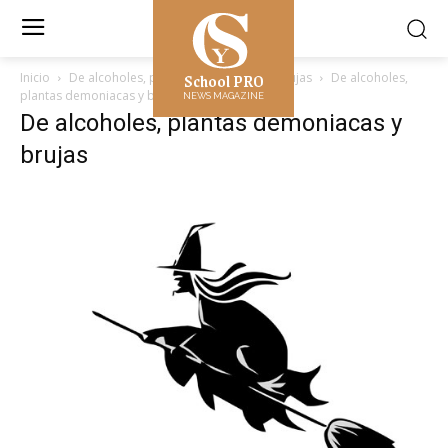
School PRO
Inicio
De alcoholes, plantas demoniacas y brujas
De alcoholes,
plantas demoniacas y brujas
NEWS MAGAZINE
De alcoholes, plantas demoniacas y
brujas