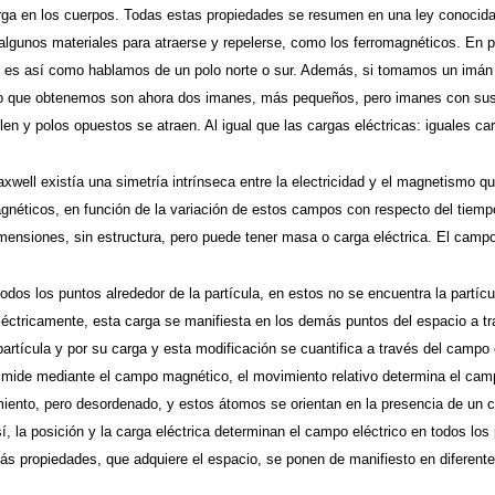
ga en los cuerpos. Todas estas propiedades se resumen en una ley conocida
algunos materiales para atraerse y repelerse, como los ferromagnéticos. En 
a; es así como hablamos de un polo norte o sur. Además, si tomamos un imán y
 lo que obtenemos son ahora dos imanes, más pequeños, pero imanes con sus
len y polos opuestos se atraen. Al igual que las cargas eléctricas: iguales ca
well existía una simetría intrínseca entre la electricidad y el magnetismo q
agnéticos, en función de la variación de estos campos con respecto del tiemp
imensiones, sin estructura, pero puede tener masa o carga eléctrica. El campo
dos los puntos alrededor de la partícula, en estos no se encuentra la partícu
léctricamente, esta carga se manifiesta en los demás puntos del espacio a tra
partícula y por su carga y esta modificación se cuantifica a través del camp
mide mediante el campo magnético, el movimiento relativo determina el campo
iento, pero desordenado, y estos átomos se orientan en la presencia de un c
, la posición y la carga eléctrica determinan el campo eléctrico en todos los
ás propiedades, que adquiere el espacio, se ponen de manifiesto en diferent