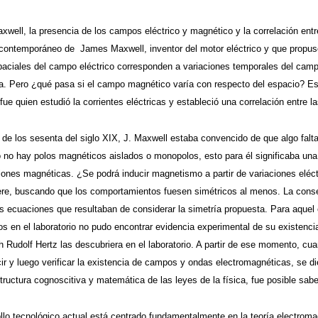
ell, la presencia de los campos eléctrico y magnético y la correlación entre
 contemporáneo de James Maxwell, inventor del motor eléctrico y que propuso
paciales del campo eléctrico corresponden a variaciones temporales del camp
a. Pero ¿qué pasa si el campo magnético varía con respecto del espacio? Est
ue quien estudió la corrientes eléctricas y estableció una correlación entre l
 de los sesenta del siglo XIX, J. Maxwell estaba convencido de que algo falt
o no hay polos magnéticos aislados o monopolos, esto para él significaba una 
ciones magnéticas. ¿Se podrá inducir magnetismo a partir de variaciones eléc
re, buscando que los comportamientos fuesen simétricos al menos. La consec
as ecuaciones que resultaban de considerar la simetría propuesta. Para aque
s en el laboratorio no pudo encontrar evidencia experimental de su existencia
 Rudolf Hertz las descubriera en el laboratorio. A partir de ese momento, cua
r y luego verificar la existencia de campos y ondas electromagnéticas, se di
tructura cognoscitiva y matemática de las leyes de la física, fue posible sabe
ollo tecnológico actual está centrado fundamentalmente en la teoría electro