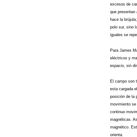
excesos de car
que presentan 
hace la brújul
polo sur, sino
iguales se repe
Para James Max
eléctricos y m
espacio, sin d
El campo son to
esta cargada e
posición de la 
movimiento se 
continuo movim
magnéticas. Así
magnético. Est
orienta.