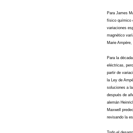
Para James Maxw
físico químico
variaciones es
magnético varí
Marie Ampère, f
Para la década
eléctricas, per
partir de varia
la Ley de Ampè
soluciones a l
después de año
alemán Heinrich
Maxwell predeci
revisando la es
Todo el desarr