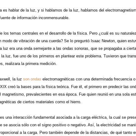
a es hablar de la luz, y si hablamos de la luz, hablamos del electromagnetis
 fuente de información inconmensurable.
e los temas centrales en el desarrollo de la física. Pero ¿cuál es su natural
 modo de vibración de una cuerda? Se lo preguntó Isaac Newton, quien estuvo 
 la luz era una onda semejante a las ondas sonoras, que se propagaba a cierta
 la luz, fue uno de los primeros en plantear este problema. Tuvieron que tra
és, realizara la primera medición.
xwell, la luz
son ondas
electromagnéticas con una determinada frecuencia o 
 XIX creó la bases para la física teórica. Fue él, el primero en predecir las 
el magnetismo, prevalecientes en esa época. Fue quien reunió en una sola est
gnéticas de ciertos materiales como el hierro.
 es una interacción fundamental asociada a la carga eléctrica, la cual se pre
e se asocia sólo con el signo positivo o negativo. Así, la electricidad se ma
roporcional a la carga. Pero también depende de la distancias, de qué tanto 