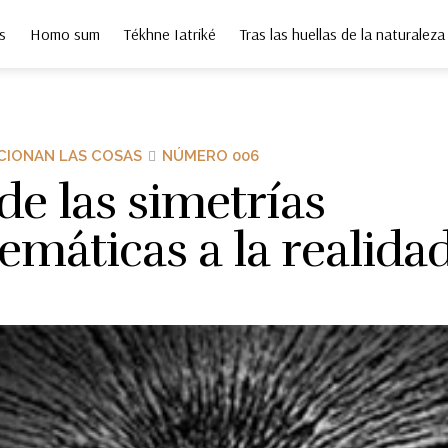
s
Homo sum
Tékhne Iatriké
Tras las huellas de la naturaleza
IONAN LAS COSAS
NÚMERO 006
e las simetrías
máticas a la realidad