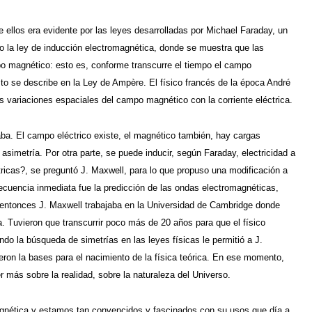
 ellos era evidente por las leyes desarrolladas por Michael Faraday, un
 la ley de inducción electromagnética, donde se muestra que las
o magnético: esto es, conforme transcurre el tiempo el campo
o se describe en la Ley de Ampère. El físico francés de la época André
as variaciones espaciales del campo magnético con la corriente eléctrica.
aba. El campo eléctrico existe, el magnético también, hay cargas
asimetría. Por otra parte, se puede inducir, según Faraday, electricidad a
tricas?, se preguntó J. Maxwell, para lo que propuso una modificación a
uencia inmediata fue la predicción de las ondas electromagnéticas,
l entonces J. Maxwell trabajaba en la Universidad de Cambridge donde
. Tuvieron que transcurrir poco más de 20 años para que el físico
ndo la búsqueda de simetrías en las leyes físicas le permitió a J.
eron la bases para el nacimiento de la física teórica. En ese momento,
r más sobre la realidad, sobre la naturaleza del Universo.
magnética y estamos tan convencidos y fascinados con su usos que día a