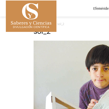
Efeméride
Saberes y Ciencias
Inicio
sol_2
sol_2
DIVULGACIÓN CIENTÍFICA
sol_2