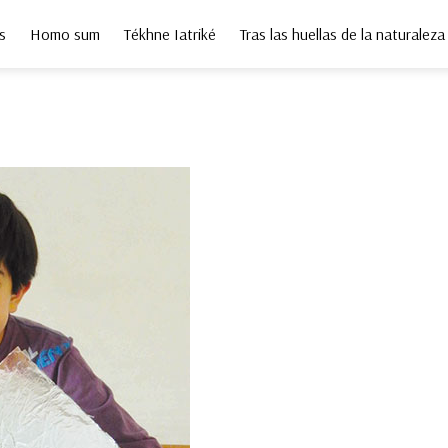
s
Homo sum
Tékhne Iatriké
Tras las huellas de la naturaleza