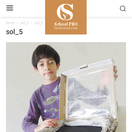
School PRO
Inicio
sol_5
sol_5
NEWS MAGAZINE
sol_5