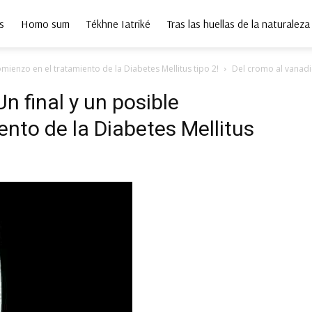
s
Homo sum
Tékhne Iatriké
Tras las huellas de la naturaleza
omienzo en el tratamiento de la Diabetes Mellitus tipo 2!
Del cromo al vanadio
n final y un posible
ento de la Diabetes Mellitus