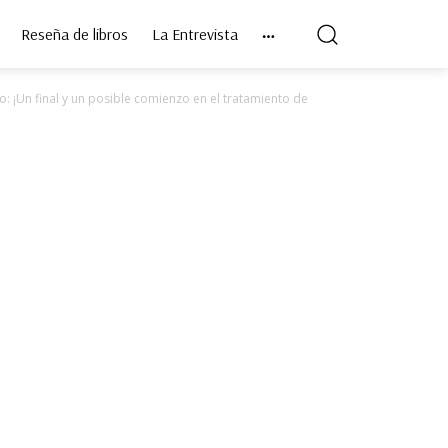
Reseña de libros
La Entrevista
: ¡Un final y un posible comienzo en el tratamiento de