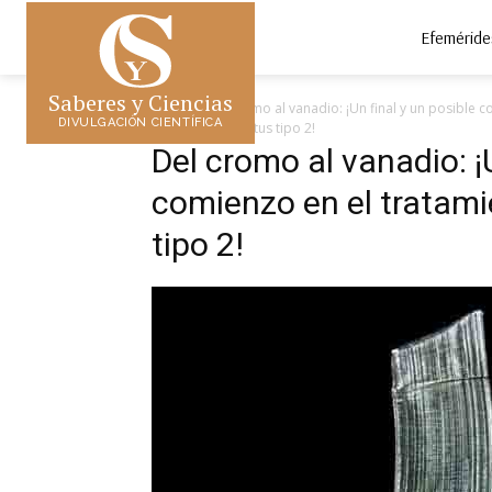
Efeméride
Saberes y Ciencias
Inicio
Del cromo al vanadio: ¡Un final y un posible c
DIVULGACIÓN CIENTÍFICA
la Diabetes Mellitus tipo 2!
Del cromo al vanadio: ¡U
comienzo en el tratami
tipo 2!