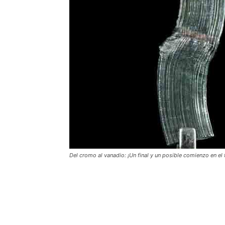
Del cromo al vanadio: ¡Un final y un posible comienzo en el 