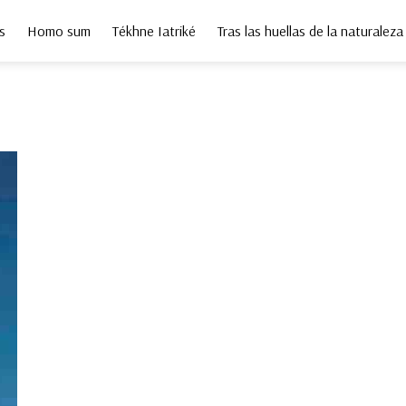
s
Homo sum
Tékhne Iatriké
Tras las huellas de la naturaleza