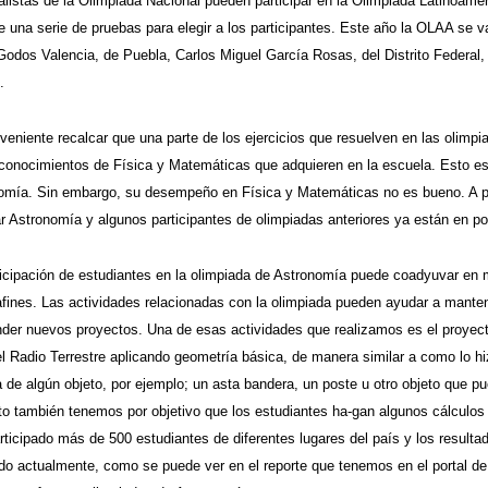
nalistas de la Olimpiada Nacional pueden participar en la Olimpiada Latinoam
 una serie de pruebas para elegir a los participantes. Este año la OLAA se va
Godos Valencia, de Puebla, Carlos Miguel García Rosas, del Distrito Federal,
.
veniente recalcar que una parte de los ejercicios que resuelven en las olimpi
 conocimientos de Física y Matemáticas que adquieren en la escuela. Esto es
omía. Sin embargo, su desempeño en Física y Matemáticas no es bueno. A pe
ar Astronomía y algunos participantes de olimpiadas anteriores ya están en p
ticipación de estudiantes en la olimpiada de Astronomía puede coadyuvar en m
afines. Las actividades relacionadas con la olimpiada pueden ayudar a manten
der nuevos proyectos. Una de esas actividades que realizamos es el proyecto
el Radio Terrestre aplicando geometría básica, de manera similar a como lo h
 de algún objeto, por ejemplo; un asta bandera, un poste u otro objeto que 
to también tenemos por objetivo que los estudiantes ha-gan algunos cálculos y
ticipado más de 500 estudiantes de diferentes lugares del país y los resultad
do actualmente, como se puede ver en el reporte que tenemos en el portal de i