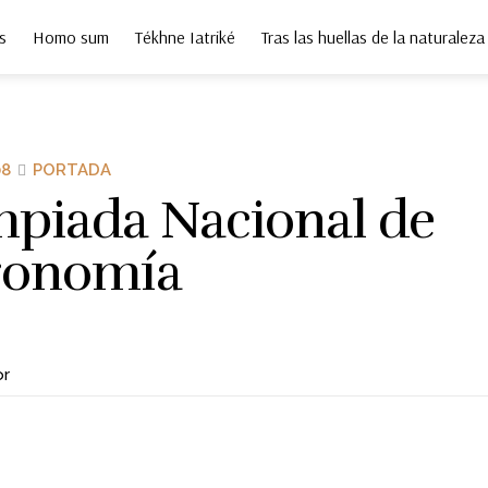
s
Homo sum
Tékhne Iatriké
Tras las huellas de la naturaleza
08
PORTADA
mpiada Nacional de
ronomía
or