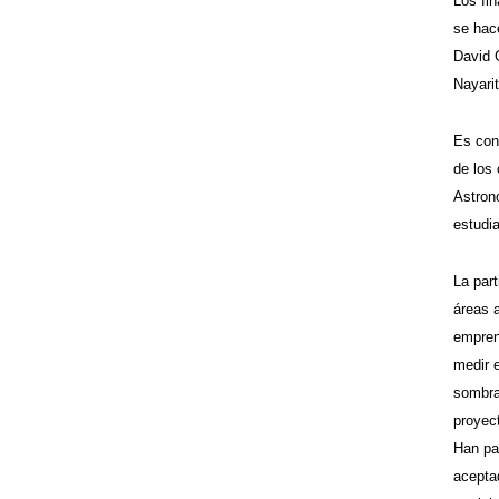
Los fi
se hace
David 
Nayarit
Es con
de los
Astron
estudi
La par
áreas 
empren
medir 
sombra
proyec
Han par
acepta