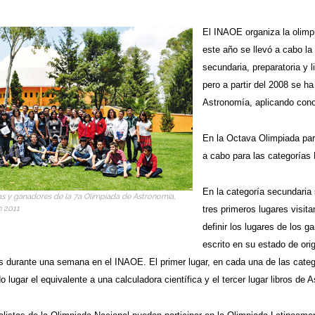
El INAOE organiza la olimp
este año se llevó a cabo la 
secundaria, preparatoria y 
pero a partir del 2008 se h
Astronomía, aplicando con
En la Octava Olimpiada part
a cabo para las categorías 
En la categoría secundaria 
as y ganadores de la 7a Olimpiada de Astronomía,
tres primeros lugares visi
n 2011
definir los lugares de los g
escrito en su estado de ori
s durante una semana en el INAOE. El primer lugar, en cada una de las catego
 lugar el equivalente a una calculadora científica y el tercer lugar libros de 