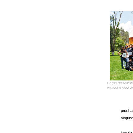
Grupo de finalist
llevada a cabo e
prueba
segundo