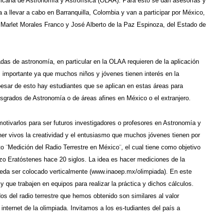
ericana de Astronomía y Astrofísica (OLAA). Para esto se dan asesorías y
 a llevar a cabo en Barranquilla, Colombia y van a participar por México,
 Marlet Morales Franco y José Alberto de la Paz Espinoza, del Estado de
adas de astronomía, en particular en la OLAA requieren de la aplicación
 importante ya que muchos niños y jóvenes tienen interés en la
sar de esto hay estudiantes que se aplican en estas áreas para
osgrados de Astronomía o de áreas afines en México o el extranjero.
otivarlos para ser futuros investigadores o profesores en Astronomía y
er vivos la creatividad y el entusiasmo que muchos jóvenes tienen por
 ¨Medición del Radio Terrestre en México¨, el cual tiene como objetivo
izo Eratóstenes hace 20 siglos. La idea es hacer mediciones de la
pueda ser colocado verticalmente (www.inaoep.mx/olimpiada). En este
 que trabajen en equipos para realizar la práctica y dichos cálculos.
os del radio terrestre que hemos obtenido son similares al valor
nternet de la olimpiada. Invitamos a los es-tudiantes del país a