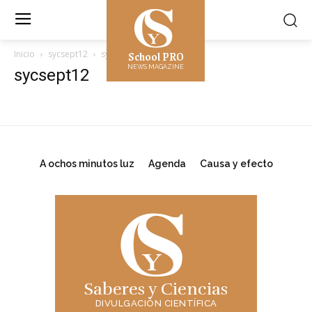
School PRO
Inicio
sycsept12
sycsept12
NEWS MAGAZINE
sycsept12
A ochos minutos luz
Agenda
Causa y efecto
Saberes y Ciencias
DIVULGACIÓN CIENTÍFICA