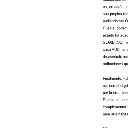
es, en carácte
sus propios ter
pudiendo ser O
Puebla, podemo
estado ha susc
SEGIB, OEI, et
caso AUDI es u
descentralizac
atribuciones qu
Finalmente, ¿d
es, con el obje
por la otra, pa
Puebla es un e
complementar l
para sus habit