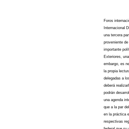
Foros internac
Internacional D
una tercera pa
proveniente de
importante polí
Exteriores, una
embargo, es nec
la propia lect
delegadas a lo
deberá realizar
podrán desarro
una agenda int
que a la par d
en la práctica
respectivas re
federal que su