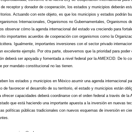
r de receptor y donador de cooperación, los estados y municipios deberán esta
ritorios. Actuando con este objeto, es que los municipios y estados podrán b
rganismos Internacionales, Organismos no Gubernamentales, Organismos de l
s observar cómo la agenda internacional del estado va creciendo para fortale
rito importantes acuerdos de cooperación con organismos como la Organiza
cétera. Igualmente, importantes inversiones con el sector privado internacio
n excelente ejemplo. Por otra parte, observemos que la prioridad para poder
ión deberá ser apoyada y fomentada a nivel federal por la AMEXCID. De lo co
e por mandato constitucional no las tienen.
eben los estados y municipios en México asumir una agenda internacional para
to de favorecer el desarrollo de su territorio, el estado y municipios están o
ra ofrecer capacidades deberá coordinarse con el orden federal a través de la
stado que está haciendo una importante apuesta a la inversión en nuevas tec
as políticas públicas tradicionales con nuevos esquemas de inversión en cien
antes.