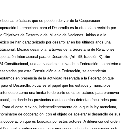
 y buenas prácticas que se pueden derivar de la Cooperación
eración Internacional para el Desarrollo es la ofrecida o recibida por
o Objetivos de Desarrollo del Milenio de Naciones Unidas o a la
ico se han caracterizado por desarrollar en los últimos años una
itucional, México desarrolla, a través de la Secretaría de Relaciones
peración Internacional para el Desarrollo (Art. 89, fracción X). Sin
4 Constitucional, una actividad exclusiva de la Federación. Lo anterior a
reservadas por esta Constitución a la Federación, se entenderán
i estamos en presencia de la actividad reservada a la Federación que
para el Desarrollo, ¿cuál es el papel que los estados y municipios
entenderse como una limitante de parte de estos actores para promover
anadá, en donde las provincias o autonomías detentan facultades para
. Para el caso México, independientemente de lo que la ley menciona,
ominarse de cooperación, con el objeto de acelerar el desarrollo de sus
la cooperación que es buscada por estos actores. A diferencia del orden
el Desarrollo, radica en promover una agenda dual de cooperación; esto