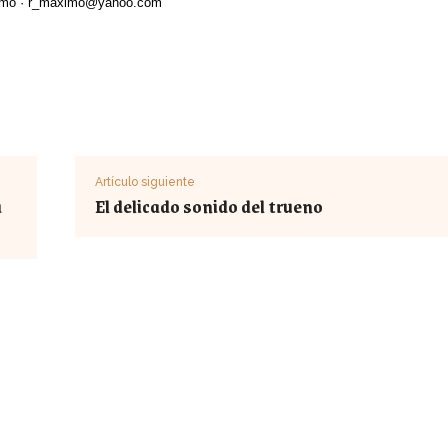
mo ·
r_maximo@yahoo.com
Artículo siguiente
a
El delicado sonido del trueno