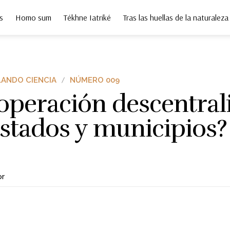
s
Homo sum
Tékhne Iatriké
Tras las huellas de la naturaleza
ANDO CIENCIA
NÚMERO 009
operación descentral
estados y municipios?
or