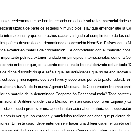
ionales recientemente se han interesado en debatir sobre las potencialidades
escentralizada de parte de estados y municipios. Hay que entender que la Coop
rte internacional, y que en muchos casos va ligada al cumplimiento de los och
 los países desarrollados, denominada cooperación NorteSur. Países como Méx
tica exterior en materia de cooperación. De conformidad con el mandato const
 importante política exterior fundada en principios internacionales como la Coo
esario entender que, de acuerdo con el pacto federal derivado del artículo 12
ura de dicha disposición que señala que las actividades que no se encuentren 
s estados y municipios, que son libres y soberanos por este pacto federal. S
la ahora a través de la nueva Agencia Mexicana de Cooperación Internacional 
llar en materia de la denominada Cooperación Descentralizada? Todo parece 
ernacional. A diferencia del caso México, existen casos como en España y C
el Estado pueda promover una agenda internacional en materia de cooperación
 es común ver que los estados y municipios realicen acciones que pudieran den
giones. En este caso, debe entenderse y hacer una diferencia en el objeto de 
 responsabilidad, conforme a la nueva Ley de Cooperación Internacional para 