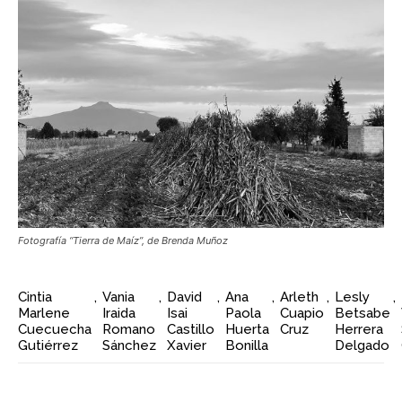
Fotografía “Tierra de Maíz”, de Brenda Muñoz
Cintia
,
Vania
,
David
,
Ana
,
Arleth
,
Lesly
,
Marlene
Iraida
Isai
Paola
Cuapio
Betsabe
Cuecuecha
Romano
Castillo
Huerta
Cruz
Herrera
Gutiérrez
Sánchez
Xavier
Bonilla
Delgado