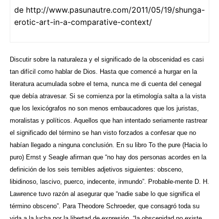
de http://www.pasunautre.com/2011/05/19/shunga-
erotic-art-in-a-comparative-context/
Discutir sobre la naturaleza y el significado de la obscenidad es casi
tan difícil como hablar de Dios. Hasta que comencé a hurgar en la
literatura acumulada sobre el tema, nunca me di cuenta del cenegal
que debía atravesar. Si se comienza por la etimología salta a la vista
que los lexicógrafos no son menos embaucadores que los juristas,
moralistas y políticos. Aquellos que han intentado seriamente rastrear
el significado del término se han visto forzados a confesar que no
habían llegado a ninguna conclusión. En su libro To the pure (Hacia lo
puro) Ernst y Seagle afirman que “no hay dos personas acordes en la
definición de los seis temibles adjetivos siguientes: obsceno,
libidinoso, lascivo, puerco, indecente, inmundo”. Probable-mente D. H.
Lawrence tuvo razón al asegurar que “nadie sabe lo que significa el
término obsceno”. Para Theodore Schroeder, que consagró toda su
vida a la lucha por la libertad de expresión, “la obscenidad no existe