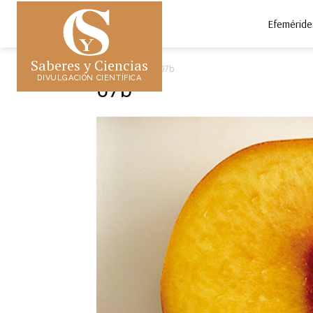
Efeméride
Saberes y Ciencias
Inicio
07b
07b
DIVULGACIÓN CIENTÍFICA
07b