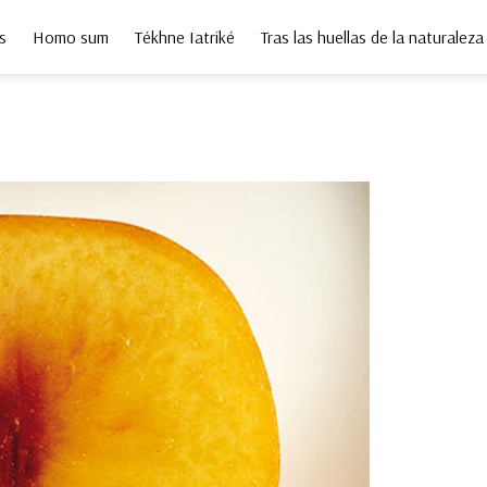
s
Homo sum
Tékhne Iatriké
Tras las huellas de la naturaleza